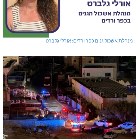
מנהלת אשכול גנים כפר ורדים: אורלי גלברט