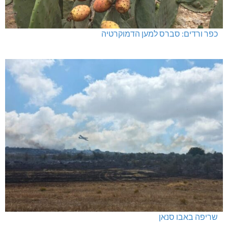
כפר ורדים: סברס למען הדמוקרטיה
שריפה באבו סנאן