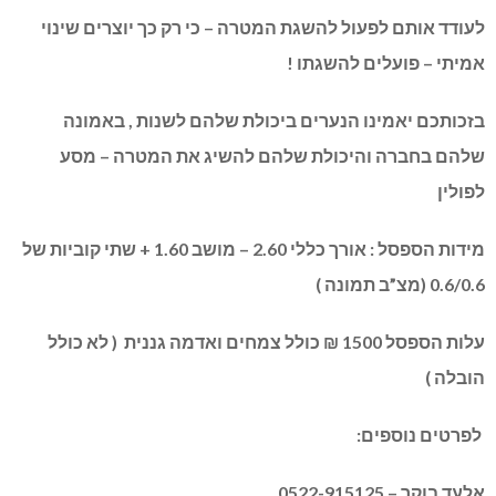
לעודד אותם לפעול להשגת המטרה – כי רק כך יוצרים שינוי
אמיתי – פועלים להשגתו !
בזכותכם יאמינו הנערים ביכולת שלהם לשנות , באמונה
שלהם בחברה והיכולת שלהם להשיג את המטרה – מסע
לפולין
מידות הספסל : אורך כללי 2.60 – מושב 1.60 + שתי קוביות של
0.6/0.6 (מצ”ב תמונה )
עלות הספסל 1500 ₪ כולל צמחים ואדמה גננית ( לא כולל
הובלה )
לפרטים נוספים:
אלעד בוקר – 0522-915125