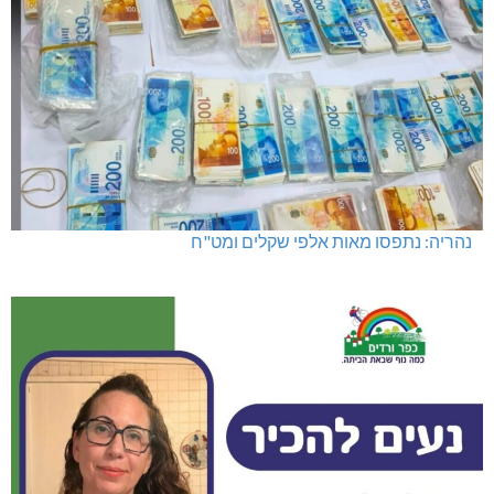
נהריה: נתפסו מאות אלפי שקלים ומט"ח