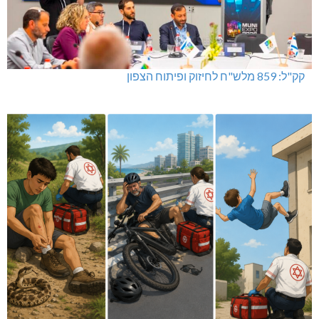
קק"ל: 859 מלש"ח לחיזוק ופיתוח הצפון