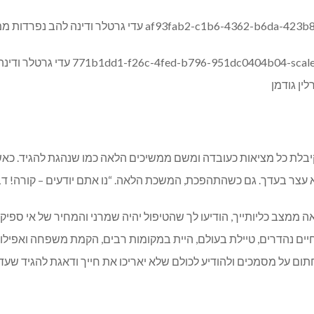
בלת כל מציאות כעובדה ומשם ממשיכים הלאה כמו שנהגת להגיד. כאשר אס
 עצר בעדך. גם כשהתהפכת, המשכת הלאה. “נו אתם יודעים – קורה! דבר
ממצב כליותייך, הודיעו לך שהטיפול יהיה שמרני והמחיר של אי ספיקת 
 חיים נהדרים, טיילת בעולם, היית במקומות רבים, הקמת משפחה ואפי
תום על מסמכים ולהודיע לכולם שלא יאריכו את חייך ודאגת להגיד שע