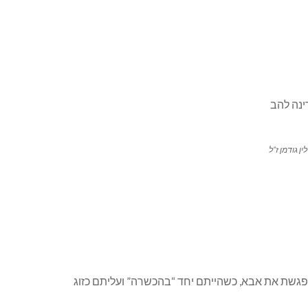
ין גודמן ז”ל
גשת את אבא, כשהייתם יחד “בהכשרה” ועליתם כזוג