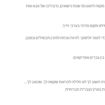
ואז כאשר עברתם לכפר ורדים להיות ליד הבנות, נורית ועדי, כמו שאמרת “אני אלך לפני אבא אז יהיה קל לכן לטפל בו”… כאשר את מקווה לחגוג 50 שנות נישואים, נדם ליבו של אבא ואת
א מקום מרכזי בערבי חייך.
לתה נורית ואת ביחד איתנו נלחמת כלביאה במשך למעלה מ-5 שנים ואינך ילדה, כדי לעזור ולתמוך. להיות נוכחת ולהכין תבשילים וכמובן
ין גברים אפריקאים.
היה חשוב לך לא חלילה להראות שקשה לך, שכואב לך…
ית בארץ כצברית חברותית.