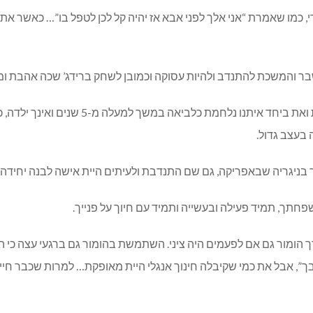
ר והמשכת להתנדב ולהיות עסוקה וכמובן לשחק ברידג’ שכה אהבת ומיל
ולא עברו השנים, כשאת זוכה לעוד נכדים… אז ח
בעצב גדול.
ניגריה שבאפריקה, גם שם התנדבת ולעיתים היית אישה לבנה יחידה ב
חתך, תמיד פעילה ובעשייה ותמיד עם חיוך על פנייך.
ך הומור גם אם לפעמים היה ציני. השתמשת בהומור גם ברגעי עצה כי 
בך”, אבל את כמי שקיבלה חינוך אנגלי היית מאופקת… למרות שכבר חי