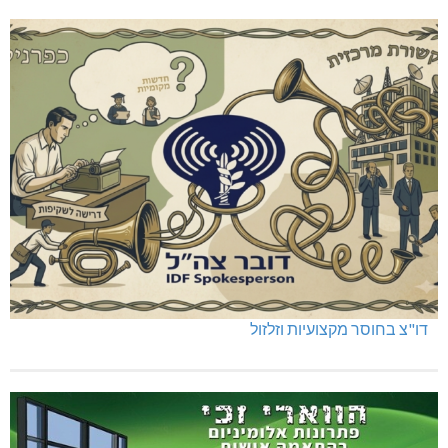
דו"צ בחוסר מקצועיות וזלזול