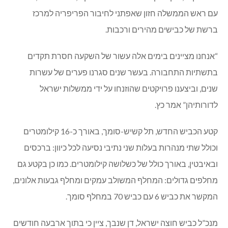
עם ראש הממשלה חזון שאפתני לחיבור הפריפריה למרכז
ברשת של כבישים מהירים ורכבות.
“אנחנו מציינים בימים אלה עשור של השקעה חסרת תקדים
בתשתיות התחבורה. בעשר שנים סגרנו פערים של עשרות
שנים, וביצענו פרויקטים שהוזנחו על ידי ממשלות ישראל
לדורותיהן” אמר כץ.
קטע הכביש החדש, תל קשיש-סומך, באורך כ-16 קילומטרים
וכולל שתי מנהרות בעלות שני נתיבי נסיעה לכל כיוון: ברכסים
ובאיבטין, באורך כולל של כשלושה קילומטרים. כמו כן בקטע גם
מחלפים גדולים: המחלף המשולב עמקים ומחלף גבעות אלונים,
המקשר את כביש 6 עם כביש 70 במחלף סומך.
מנכ”ל כביש חוצה ישראל, דן שנבך, ציין כי בתוך ארבעה חודשים