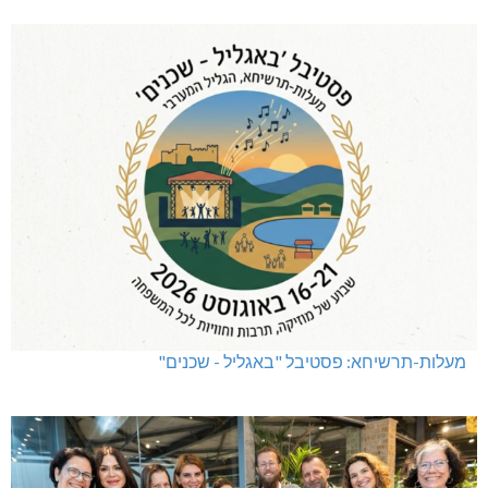
מעלות-תרשיחא: פסטיבל "באגליל - שכנים"