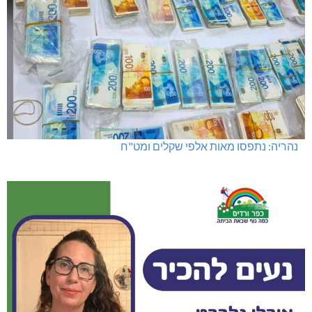
נהריה: נתפסו מאות אלפי שקלים ומט"ח