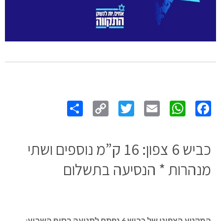
Share
Copy
Twitter
WhatsApp
Email
Facebook
Link
כביש 6 צפון: 16 ק”מ נוספים ושתי
מנהרות * הנסיעה בתשלום
המקטע הצפוני של כביש 6 נפתח לתנועה בסוף השבוע: