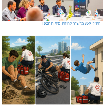
קק"ל: 859 מלש"ח לחיזוק ופיתוח הצפון