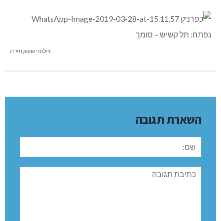
צילום: ששון תירם
השארת תגובה
שם:
תגובה