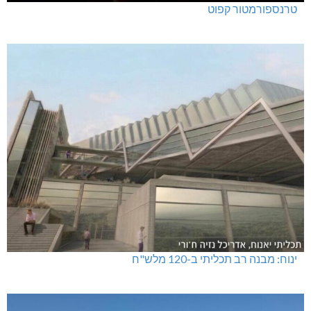
טרנספורמטור קפוט
ינוח: מבנה רב תכליתי ב-120 מלש"ח