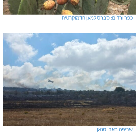
כפר ורדים: סברס למען הדמוקרטיה
שריפה באבו סנאן