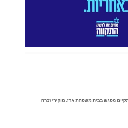
16.0 בבית העלמין בכפר ורדים. לאחר מכן יתקיים מפגש בבית משפחת ארז. מוקירי זכרה