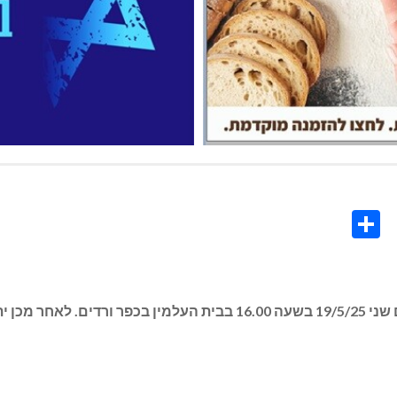
Share
Co
L
ציון השלושים וגילוי המצבה לריטה ארז ז”ל יערך ביום שני 19/5/25 בשעה 0