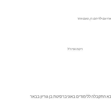
רז עם ילדיהם: רן, נועם וזהר
ריטה ארז ז”ל
 התקבלה ללימודים באוניברסיטת בן גוריון בבאר