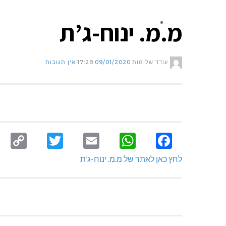
מ.מ. ינוח-ג’ת
צור קשר
עודד שלומות
09/01/2020
17:28
אין תגובות
py
Twitter
Email
WhatsApp
Facebook
nk
לחץ כאן לאתר של מ.מ. ינוח-ג’ת