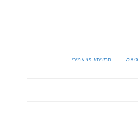
 במעלות: החל מ-728,000
תרשיחא: פצוע מירי