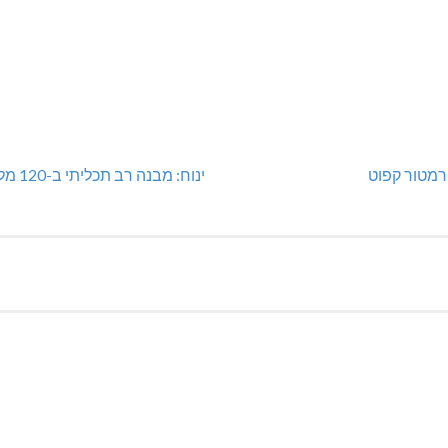
מטור קפוט
ינוח: מבנה רב תכליתי ב-120 מלש"ח