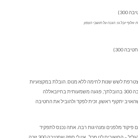
 ומצטרפת לשש שנות לחימה ללא מנוס. הובלת במקצועיות
ובנחישות את החטיבה ופיקדת על עשרות גדודים בסדיר ובמילואים שלקחו חלק בקרב ההגנה ובהתקפה לאורך כל התקופה. חטיבה 300 בהובלתך, פגעה משמעותית בחיזבאללה
האויב יתקוף ראשון. זכית לפקד ולהוביל את החטיבה
ולות. מקצוען עם פיקוד מלפנים ומנהיגות רבה. אתה נכנס לתפקיד
משמעותי וקריטי, עם המון אתגרים, ובעיקר המון אחריות. אחריות לעצב דור בטחוני חדש קדימה בגבול הצפון, אחריות על תושבי הגליל – החשובים לנו מכל. אין לי ספק שחטיבה 300 זוכה