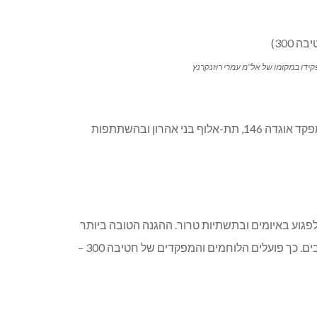
מעמד החילופים נערך אתמול (ג׳) בפארק גורן בראשות מפקד פיקוד הצפון, אלוף רפי מילוא, מפקד אוגדה 91, תת-אלוף יובל גז, מפקד אוגדה 146, תת-אלוף בני אהרון ובהשתתפות
פגוע באיומים ובתשתיות טרור. ההגנה הטובה ביותר
היא מקדימה, בעומק שטח האויב, אין אנו ממתינים לאיום – אלא מקדימים את פניו, פועלים מולו, על מנת להרחיק אותו מכם התושבים. כך פועלים הלוחמים והמפקדים של חטיבה 300 –