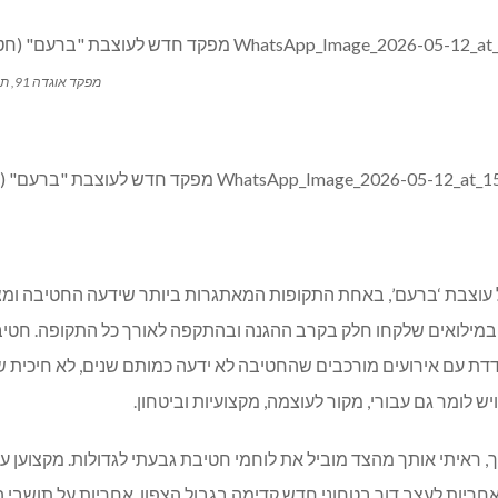
מפקד אוגדה 91, תת-אלוף יובל גז: הגנה על תושבי הצפון
 פיקוד על עוצבת ‘ברעם’, באחת התקופות המאתגרות ביותר שידעה החטיבה
ודדת עם אירועים מורכבים שהחטיבה לא ידעה כמותם שנים, לא חיכית ש
יש לומר גם עבורי, מקור לעוצמה, מקצועיות וביטחון.
 לחטיבה 300 ולאוגדה 91. במהלך הדרך, ראיתי אותך מהצד מוביל את לוחמי חטיבת גבעתי לגד