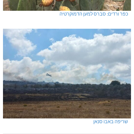
כפר ורדים: סברס למען הדמוקרטיה
שריפה באבו סנאן