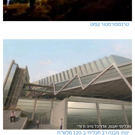
טרנספורמטור קפוט
ינוח: מבנה רב תכליתי ב-120 מלש"ח