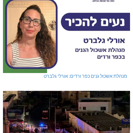
מנהלת אשכול גנים כפר ורדים: אורלי גלברט