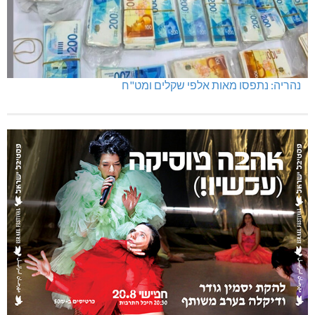
נהריה: נתפסו מאות אלפי שקלים ומט"ח