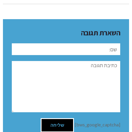
השארת תגובה
שם:
תגובה
[bws_google_captcha]