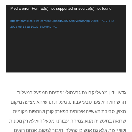
נגן
Media error: Format(s) not supported or source(s) not found
וידאו
הורד קובץ: https://kfarnik.co.il/wp-content/uploads/2026/05/WhatsApp-Video-
2026-05-14-at-19.37.34.mp4?_=1
גדעון ידין, מבעלי קבוצת גבעסול: “פתיחת המפעל במעלות
תרשיחא היא צעד טבעי עבורנו. מעלות תרשיחא מציעה מיקום
מצוין, סביבת תעשייה איכותית בפארק קורן ושותפות מקומית
שרואה בתעשייה מנוע צמיחה. עבורנו, מפעל הוא לא רק מכונות
וקווי ייצור, אלא גם אנשים, קהילה וחיבור למקום. אנחנו רואים