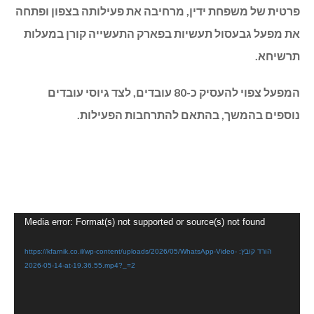
פרטית של משפחת ידין, מרחיבה את פעילותה בצפון ופתחה
את מפעל גבעסול תעשיות בפארק התעשייה קורן במעלות
תרשיחא.
המפעל צפוי להעסיק כ-80 עובדים, לצד גיוסי עובדים
נוספים בהמשך, בהתאם להתרחבות הפעילות.
נגן
Media error: Format(s) not supported or source(s) not found
וידאו
הורד קובץ: https://kfarnik.co.il/wp-content/uploads/2026/05/WhatsApp-Video-
2026-05-14-at-19.36.55.mp4?_=2