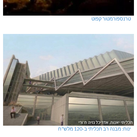
טרנספורמטור קפוט
ינוח: מבנה רב תכליתי ב-120 מלש"ח