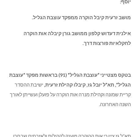
יוסף:
מושב זרעית קיבל הוקרה ממפקד עוצבת הגליל.
אילנית דעדוש קלפון ממושב גורן קיבלה אות הוקרה
לחקלאיות פורצות דרך.
בטקס מצטייני “עוצבת הגליל” (91) בראשות מפקד “עוצבת
הגליל”, תא”ל יובל גז, קיבלו קהילת זרעית,
ישיבת ההסדר
קריית שמונה וקהילת מנרה אות הוקרה על פועלן ועשייתן לאורך
השנה האחרונה.
תא”ל גז ציין כי אות ההוקרה מוענק לקהילות ולאזרחים שבחרו