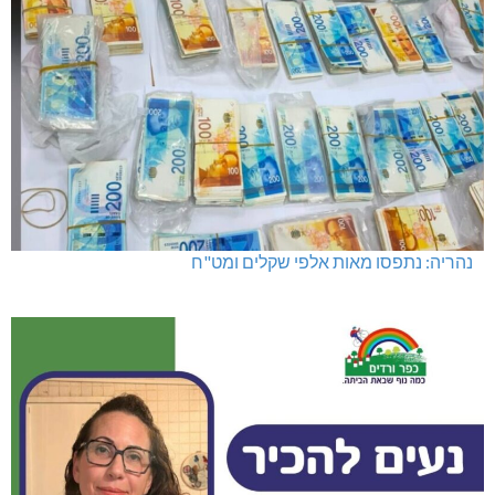
נהריה: נתפסו מאות אלפי שקלים ומט"ח