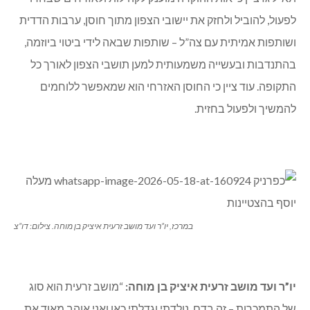
לפעול, להוביל ולחזק את יישובי הצפון מתוך חוסן, ערבות הדדית
ושותפות אמיתית עם צה”ל – שותפות שבאה לידי ביטוי ביוזמה,
בהתנדבות ובעשייה משמעותית למען תושבי הצפון לאורך כל
התקופה. עוד ציין כי החוסן האזרחי הוא שמאפשר ללוחמים
להמשיך ולפעול בחזית.
במרכז, יו”ר ועד מושב זרעית איציק בן מוחה. צילום: דו”צ
יו”ר ועד מושב זרעית איציק בן מוחה:
“מושב זרעית הוא סוג
של התמכרות – זה בדם. נולדתי וגדלתי כאן ואני אוהב מאוד את