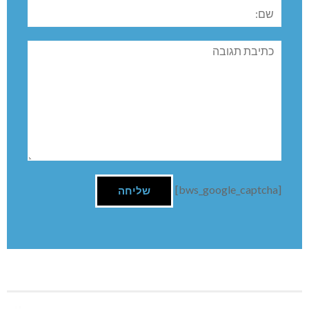
שם:
תגובה
[bws_google_captcha]