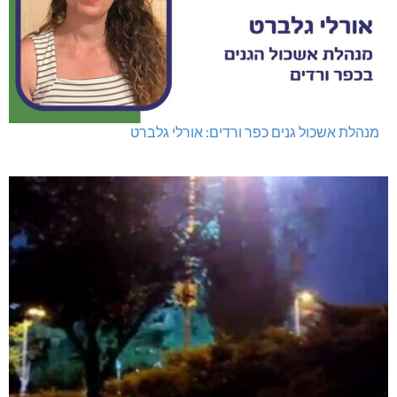
מנהלת אשכול גנים כפר ורדים: אורלי גלברט