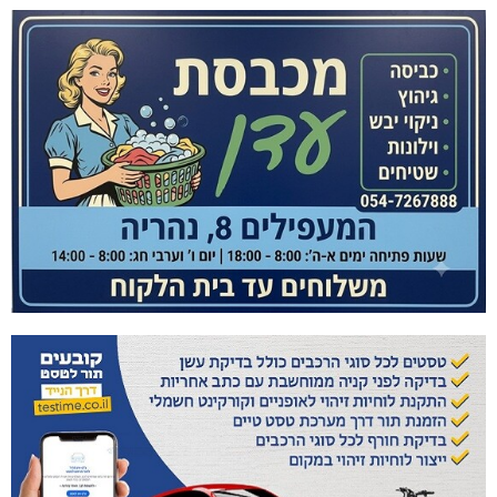
דו"צ בחוסר מקצועיות וזלזול