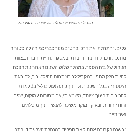
נעם גל ים מושקוביץ, מנהלת העל יסודי בבית ספר תפן
גל ים: “התחלתי את דרכי בחט”ב מנור כברי כמורה להיסטוריה,
מחנכת ורכזת החינוך החברתי במסגרתו הייתי חברה בצוות
הניהול של בית הספר. במהלך שלוש השנים האחרונות הפכתי
להיות חלק מתפן. במקביל לריכוז תחום ההיסטוריה, להוראת
היסטוריה בכל השכבות ולחינוך כיתה (עולים ל-י”ב), למדתי
להכיר בית חינוך מיוחד, משמעותי, עם מסורות עמוקות, שפה