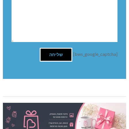
שם:
תגובה
[bws_google_captcha]