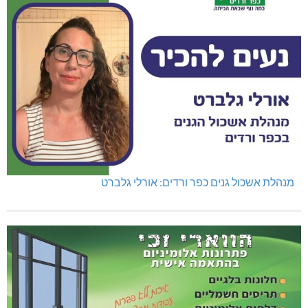
נהריה: נתפסו מאות אלפי שקלים ומט"ח