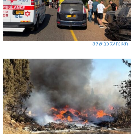
ינוח: מבנה רב תכליתי ב-120 מלש"ח
תאונה על כביש 89