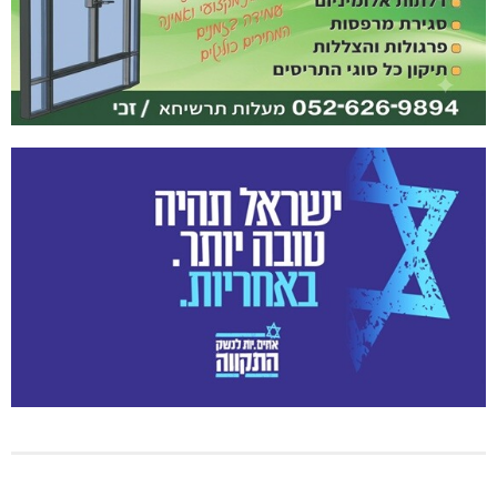
מנהלת אשכול גנים כפר ורדים: אורלי גלברט