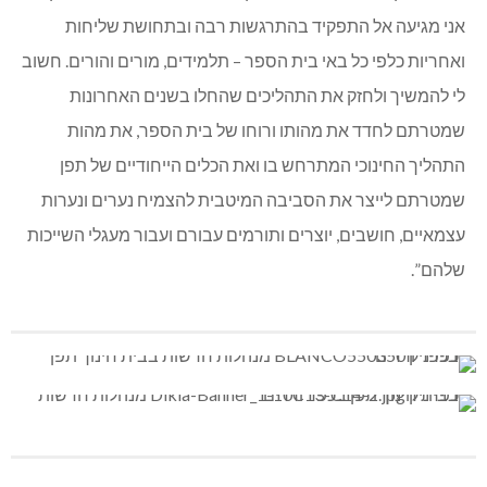
ורוח ייחודית, ובעיקר מוקד משיכה לאנשי חינוך מופלאים
ואיכותיים.
“בשנה הקרובה אתחיל את תפקידי כמנהלת העל-יסודי בתפן.
אני מגיעה אל התפקיד בהתרגשות רבה ובתחושת שליחות
ואחריות כלפי כל באי בית הספר – תלמידים, מורים והורים. חשוב
לי להמשיך ולחזק את התהליכים שהחלו בשנים האחרונות
שמטרתם לחדד את מהותו ורוחו של בית הספר, את מהות
התהליך החינוכי המתרחש בו ואת הכלים הייחודיים של תפן
שמטרתם לייצר את הסביבה המיטבית להצמיח נערים ונערות
עצמאיים, חושבים, יוצרים ותורמים עבורם ועבור מעגלי השייכות
שלהם”.