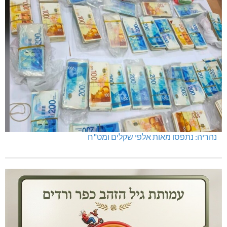
נהריה: נתפסו מאות אלפי שקלים ומט"ח