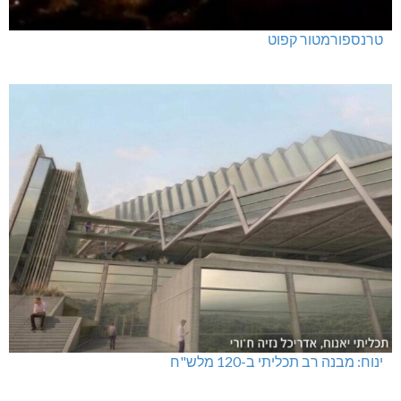
טרנספורמטור קפוט
ינוח: מבנה רב תכליתי ב-120 מלש"ח