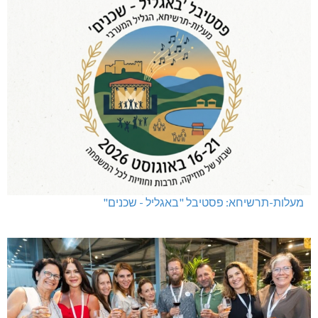
מעלות-תרשיחא: פסטיבל "באגליל - שכנים"