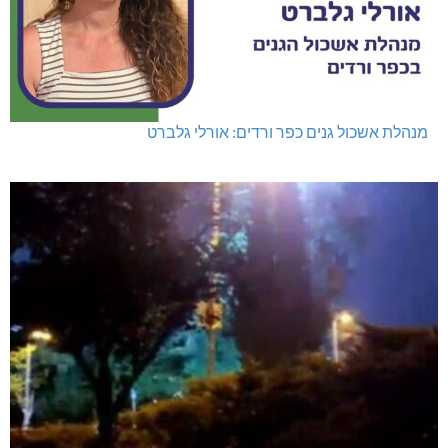
מנהלת אשכול גנים כפר ורדים: אורלי גלברט