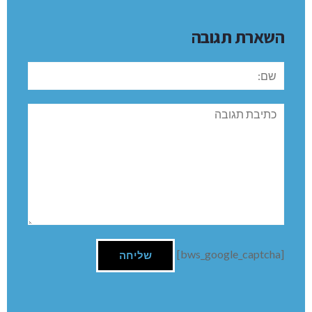
השארת תגובה
שם:
תגובה
[bws_google_captcha]