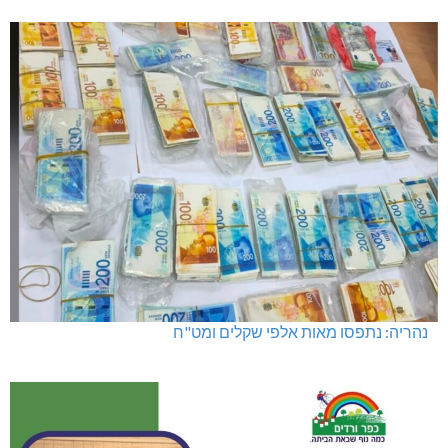
נהריה: נתפסו מאות אלפי שקלים ומט"ח