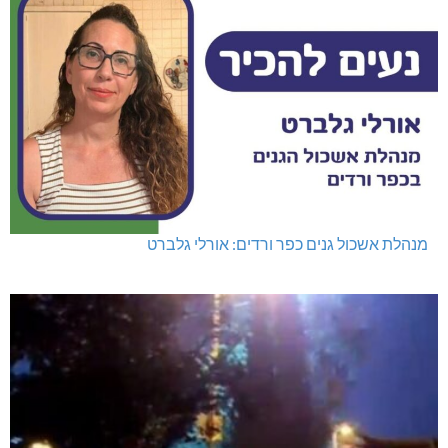
מנהלת אשכול גנים כפר ורדים: אורלי גלברט