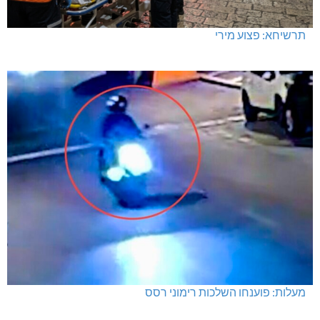
תרשיחא: פצוע מירי
מעלות: פוענחו השלכות רימוני רסס