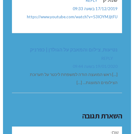
REPLY
17/12/2019 בשעה 09:33
https://www.youtube.com/watch?v=53IOYMJjtFU
נטיעות, צילום והמאבק על הגולדן | כפרניק
REPLY
19/01/2020 בשעה 09:44
[…] ראש המועצה הודה למשפחת ליכטר על תערוכת
הצילומים המוצגת… […]
השארת תגובה
שם: