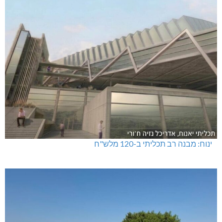
ינוח: מבנה רב תכליתי ב-120 מלש"ח