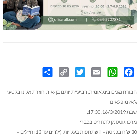
Share
Copy
Twitter
WhatsApp
Email
Facebook
Link
חבורת נגנים בינלאומית, רביעיית יותם בן-אור, חוזרת אלינו בקטעי
ג’אז מופלאים
שבת 16/3/2019, 17:30,
מרכז גוטסמן לתחריט בכברי
30 ש’ח בכניסה – השתתפות בעלויות, (ילדים עד 13 וחיילים –