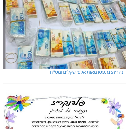
נהריה: נתפסו מאות אלפי שקלים ומט"ח