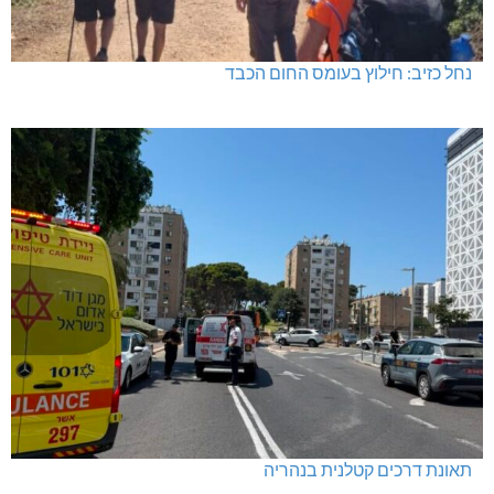
נחל כזיב: חילוץ בעומס החום הכבד
תאונת דרכים קטלנית בנהריה