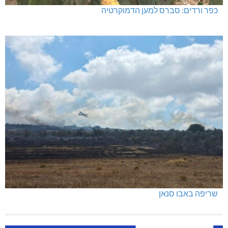
כפר ורדים: סברס למען הדמוקרטיה
שריפה באבו סנאן