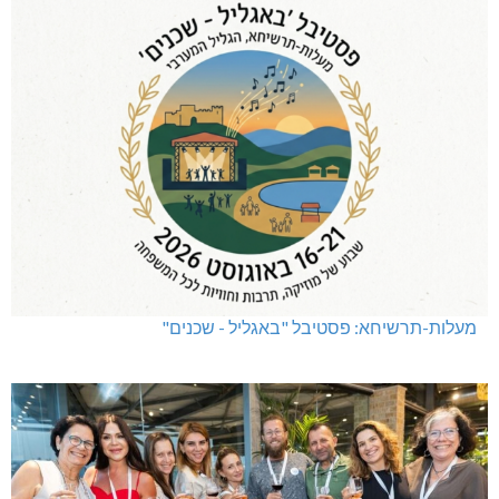
מעלות-תרשיחא: פסטיבל "באגליל - שכנים"