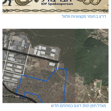
דו"צ בחוסר מקצועיות וזלזול
מגדל תפן: 350 דונם במתחם חדש