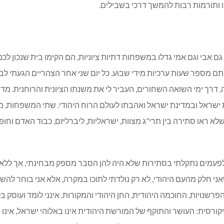
ו ותורמות רבות להמשך דרכי בשבילים.
 אבי וגם אמי גדלו במשפחות דתיות ציוניות, הם הקימו בית שנכון לכנו
ם מספר שעות ערכיות מידי שבוע. כל יום שני אחר הצהריים הגעתי לב
רך ימי השואה השחורים, העביר לי את משנתו הציונית והרוחנית. מדי 
ת ישראל ובמדינת ישראל ואהבתו לעולם הרוח היהודי. שתי המשפחו
שלא ראו סתירה בין תרי”ג מצוות, ישראליות, ליברליזם, כבוד האדם וח
 לפעמים נתקלתי בסתירות שלא היה להן הסבר מספק מבחינתי, אך ללא 
י חלק מהעם היהודי, לא רק נולדתי לתוכו במקרה, אלא אני בוחר להשת
פרשנויות, החוכמה היהודית, החן היהודי והמקורות. אינני לומד ועוסק ב
ורסית: העושר והתוקף של המורשת היהודית אינו באלוהי ישראל, אינו בד