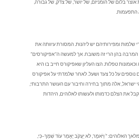
וצר בלום של הומניזם, של יושר, של צדק, של גבורה,
א התפעמות.
ידי שלמות ומפירותיהם יש ליהנות. המסורת עיוותה את
כל המרבה בהן הרי זה משובח. אך למעשה ה”אפיקורסים”
אמונות טפלות. הצו העליון שאפיקורס חייב בו היא
ם נוספים על כל צעד ושעל. לאחר שלמדתי על אפיקורס
הי ישראל, אלה מתוך בחירה וחיבור עם העושר התרבותי,
קבל את הצלם כדמותו ולעשותו לאלוהים, היהדות
 וַיֹּאמֶר, לֹא יַעֲקֹב יֵאָמֵר עוֹד שִׁמְךָ–כִּי,