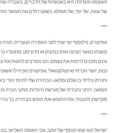
העוצמה והגדולה היא באנושיות של הדברים, בעובדה שהתור
של ענווה, של יופי, של מופלא. כשאנו דולים את העושר ה
***
אפיקורס, פילוסוף יווני שחי לפני הספירה הנוצרית, הורה 
משנתו כאשר הציגה אותו כנהנתן או הדוניסט. מתנגדיו ג
אינם מוכנים לרמות את עצמם. הם מסרבים להונות את עצמ
כנות, יושר הכרתי ואינטלקטואלי. אפיקורס הוכיח לראשונ
ותורתו גיליתי בו עולם ומלואו. הבחירה שלי להיות יהוד
הומאני, רוחני וחברתי של מורשת היהדות. מתוך הכרה וה
מקדשת, להבנתי, את החופש ואת חופש הבחירה. כך נהייתי
***
ישראל הוא שמו הנוסף של יעקב, אבי האומה השלישי, בנו של יצ