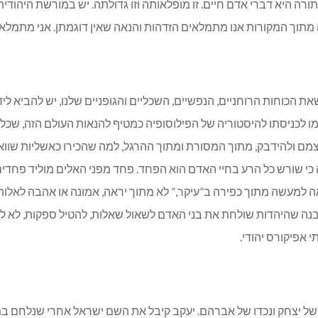
ה היא דברי אדם חיים. זו מופלאותה וזו גדולתה. יש במורשת היהודית א
זה מתוך המקורות אנו מתמלאים הזדהות והנאה שאין דוגמתן. אני מתמל
שאת הכוחות הרוחניים, הנפשיים, השכליים והגופניים שלנו, יש להביא ל
רמו לכניסתו להיסטוריה של הפילוסופיה כמטיף להנאות העולם הזה, ש
ם ולהידבק, מתוך המסורת ומתוך ההרגל, למה שהכירו כאשליות שווא וכ
ה כי שורש כל הרע בחיי האדם הוא הפחד. פחד מפני האלים מוליד פחדי
י באה למעשה מתוך כפירה ב”עיקר,” לא מתוך יראה, אמונה או אהבה לאלו
בנה שהיהדות שולחת את בני האדם לשאול שאלות, להטיל ספקות, לא ל
 אפיקורס יהודי.
חק ונכדו של אברהם. יעקב קיבל את השם ישראל אחרי שנלחם במלאך האלוהים: “ֹ