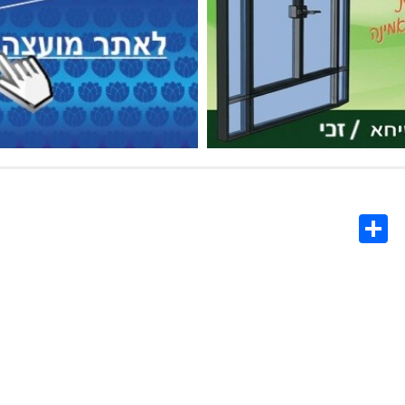
Share
Co
L