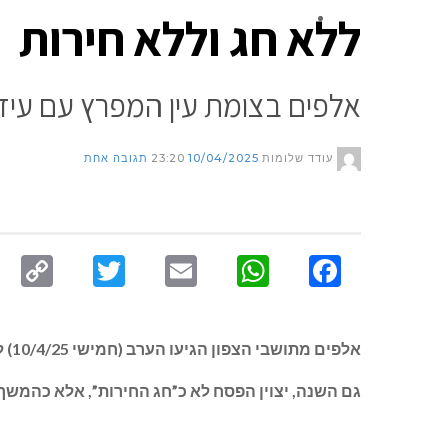
ללא חג וללא חירות
צור קשר
אלפים בצומת עין המפרץ עם עידית אהל,
עודד שלומות
10/04/2025
23:20
תגובה אחת
py
Twitter
Email
WhatsApp
Facebook
nk
אלפים מתושבי הצפון הגיעו הערב (חמישי 10/4/25) להזדהות עם משפחות החטופים המופקרים בשבי החמאס כבר 551 ימים.
גם השנה, יצוין הפסח לא כ”חג החירות”, אלא כהמשך 