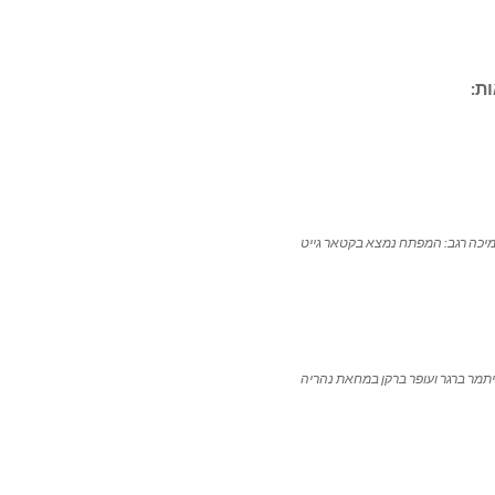
ת:
יכה רגב: המפתח נמצא בקטאר גייט
תמר ברגר ועופר ברקן במחאת נהריה