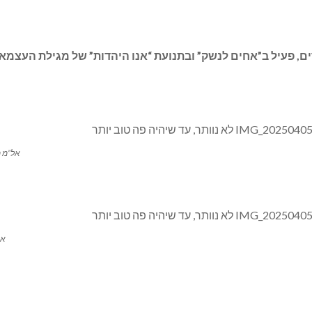
ם, פעיל ב”אחים לנשק” ובתנועת “אנו היהדות” של מגילת העצמאו
אל”מ מ
אי