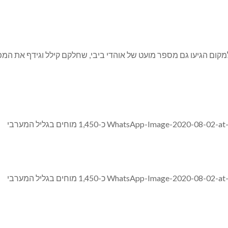
וכחות של כ-230 איש. למקום הגיעו גם מספר מועט של אוהדי ביבי, שחלקם קילל וגי