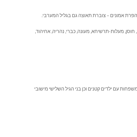
פרת אמונים – צוברת תאוצה גם בגליל המערבי.
1,45 איש ב-20 צמתים וגשרים על כבישים 89, 85, 70, ו-4: החל בצומת חירם, חוסן, מעלות-תרשיחא, מעונה, כברי, נהריה, אחיהוד,
חות עם ילדים קטנים וכן בני הגיל השלישי מישובי