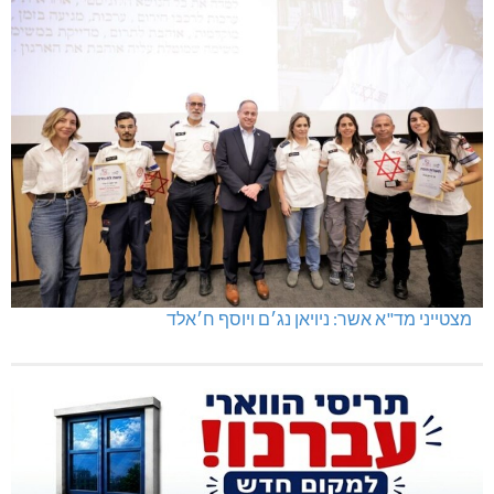
מצטייני מד"א אשר: ניויאן נג׳ם ויוסף ח׳אלד