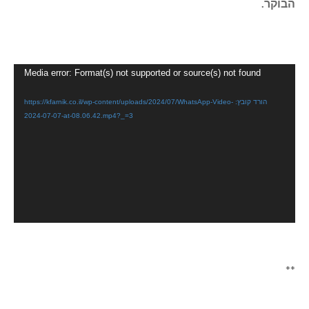
הבוקר.
נגן
Media error: Format(s) not supported or source(s) not found
וידאו
הורד קובץ: https://kfarnik.co.il/wp-content/uploads/2024/07/WhatsApp-Video-
2024-07-07-at-08.06.42.mp4?_=3
**