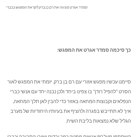
סמדר אגרט מציגה את רם בן ברק לקראת המפגש בכברי
כך סיכמה סמדר אגרט את המפגש:
סיימנו עכשיו מפגש אזורי עם רם בן ברק. יזמתי את המפגש לאור
הסרט “להפיל רודן” בו צפינו ביחד ולכן נבנה יחד עם אנשי כברי
הנפלאים וקבוצות המחאה באזור כדי להבין לאן תלך המחאה,
איך לא תתייבש בפגרה ולהציף את בעיותיו היחודיות של מערב
הגליל שלא נמצאות בליבת השיח.
השתתפו מעל 80 אנשים ממטה כפר ורדים ישובי הסביבה וכברי