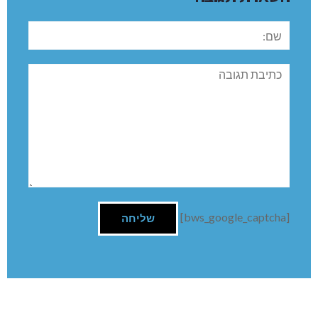
שם:
תגובה
[bws_google_captcha]