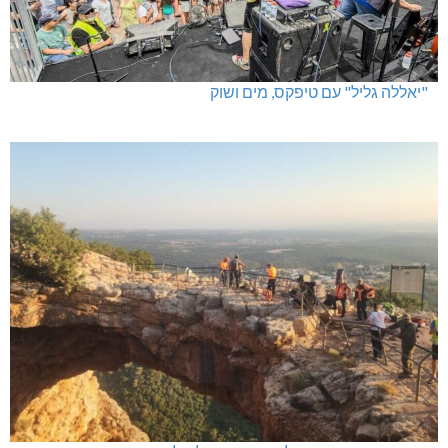
"יאללה גליל" עם טיפקס, מים ושוק