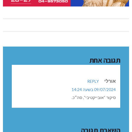
תגובה אחת
אורלי
REPLY
09/07/2024 בשעה 14:24
סיקור “אובייקטיבי”, סה״כ.
השארת תגובה