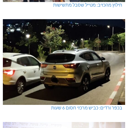
חילוץ מהכזיב: מטייל שסבל מתשישות
בכפר ורדים: כביש מרכזי חסום 6 שעות