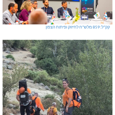
קק"ל: 859 מלש"ח לחיזוק ופיתוח הצפון