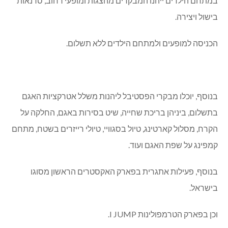
במתחם הילדים ייהנו המבקרים מהצגות ומופעי רחוב, סדנאות
בישול ויצירה.
הכניסה למופעים ולמתחם הילדים ללא תשלום.
בנוסף, יוכלו מבקרי הפסטיבל ליהנות משלל אטרקציות האגם
בתשלום, ביניהן בריכת שחייה, שיט בסירות באגם, החלקה על
הקרח, מסלול קארטינג, טיול בסגוויי, טיולי רייזרים בשטח, מתחם
קמפינג על שפת האגם ועוד.
בנוסף, פעילות אתגרית בפארק האקסטרים הראשון מסוגו
בישראל.
וכן בפארק הטרמפולינות I JUMP.