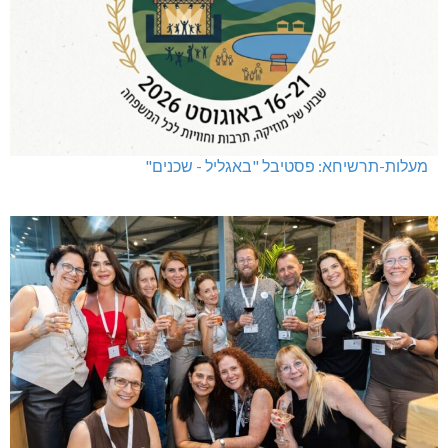
מעלות-תרשיחא: פסטיבל "באגליל - שכנים"