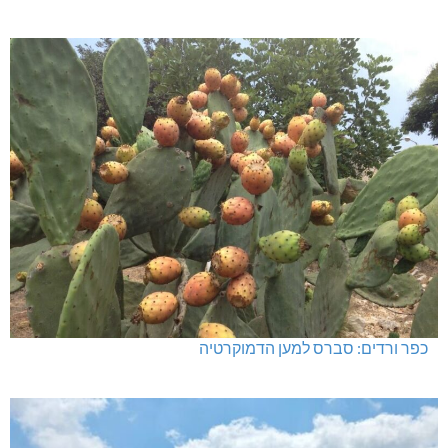
כפר ורדים: סברס למען הדמוקרטיה