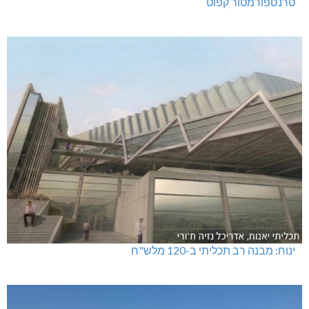
טרנספורמטור קפוט
ינוח: מבנה רב תכליתי ב-120 מלש"ח