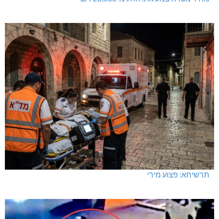
תרשיחא: פצוע מירי