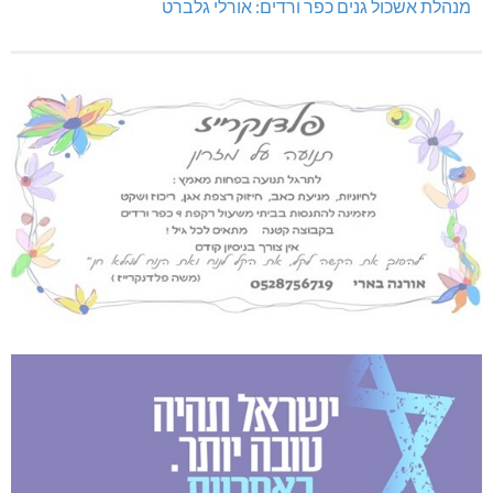
מנהלת אשכול גנים כפר ורדים: אורלי גלברט