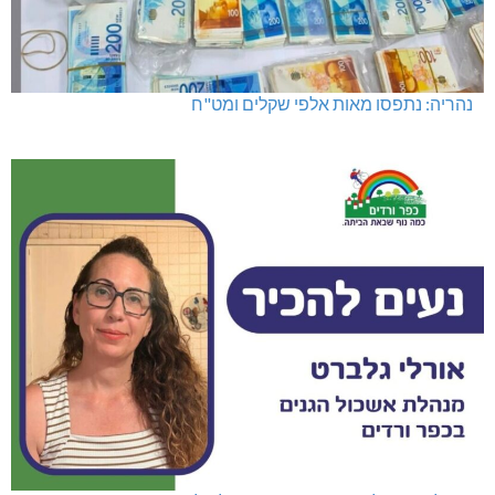
נהריה: נתפסו מאות אלפי שקלים ומט"ח