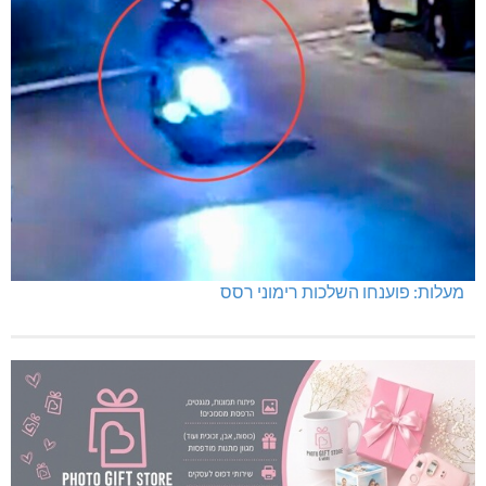
מעלות: פוענחו השלכות רימוני רסס