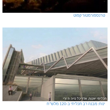
טרנספורמטור קפוט
ינוח: מבנה רב תכליתי ב-120 מלש"ח