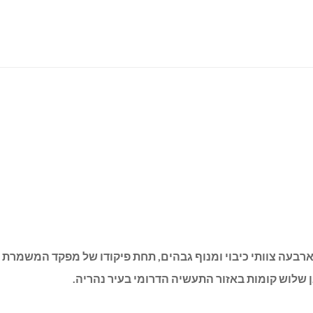
 חצות (שני 12/9/22) פעלו ארבעה צוותי כיבוי ומנוף גבהים, תחת פיקודו של מפקד
 שלוש קומות באזור התעשיה הדרומי בעיר נהריה.