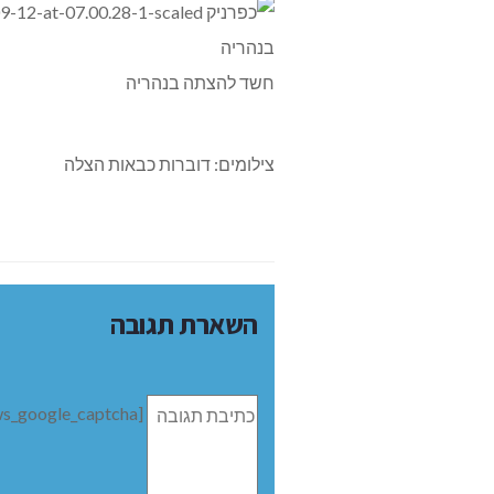
חשד להצתה בנהריה
צילומים: דוברות כבאות הצלה
השארת תגובה
תגובה
[bws_google_captcha]