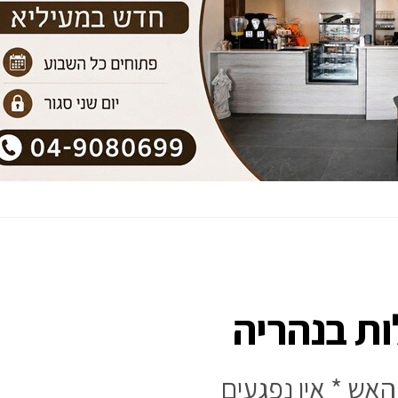
ת בנהריה
 האש * אין נפגעים