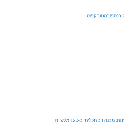
טרנספורמטור קפוט
ינוח: מבנה רב תכליתי ב-120 מלש"ח