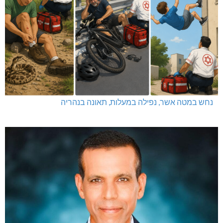
קק"ל: 859 מלש"ח לחיזוק ופיתוח הצפון
נחש במטה אשר, נפילה במעלות, תאונה בנהריה