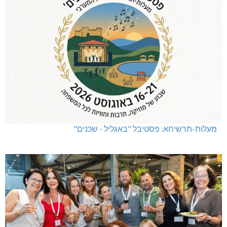
מעלות-תרשיחא: פסטיבל "באגליל - שכנים"