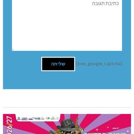
השארת תגובה
שם:
תגובה
[bws_google_captcha]