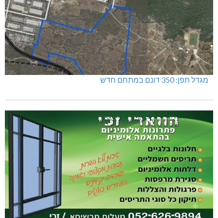
דו"צ בחוסר מקצועיות וזלזול
מגדל תפן: 350 דונם במתחם חדש