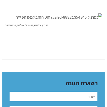
את הכובעים שנסרגו עבור הפגייה.
נציגות בנות חוט הזהב, מועדון הגמלאים והמרכז הקהילתי בפגיה. במרכז: גל זייד,
דובר המרכז הרפואי לגליל
מימין: עליזה, מיי-טל, אילנה, יונה ורינה