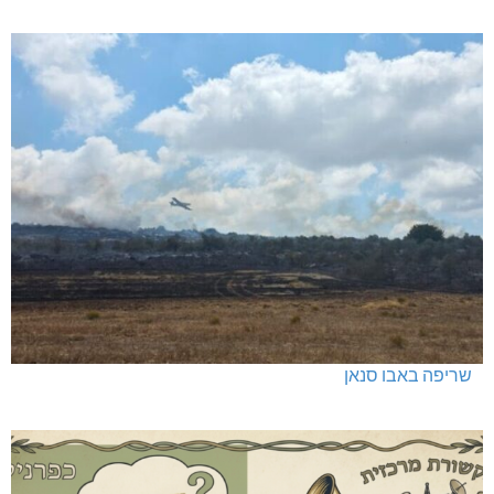
כפר ורדים: סברס למען הדמוקרטיה