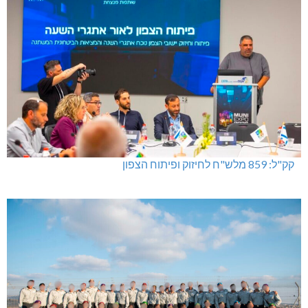
קק"ל: 859 מלש"ח לחיזוק ופיתוח הצפון