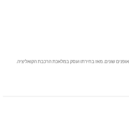
ופנים שונים. מאז בחירתו ועסק במלאכת הרכבת הקואליציה.