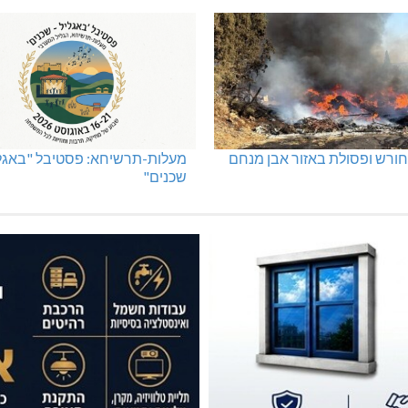
ורש ופסולת באזור אבן מנחם
מעלות-תרשיחא: פסטיבל "באגלי
שכנים"