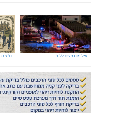
האלימות משתוללת!
דו"צ בחו