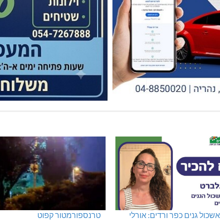
שכול גנים כפר ורדים: אורלי
טרנספורמטור קפוט