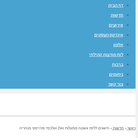
דף הבית
חדשות
אירועים
אינדקס העסקים
אלפון
לוח מודעות קהילתי
ברכות
ניחומים
צור קשר
ראשי
»
חדשות
»
הישגים לליפז אשטה ממעלות ואלן ואלכסיי פוז’רסקי מנהריה