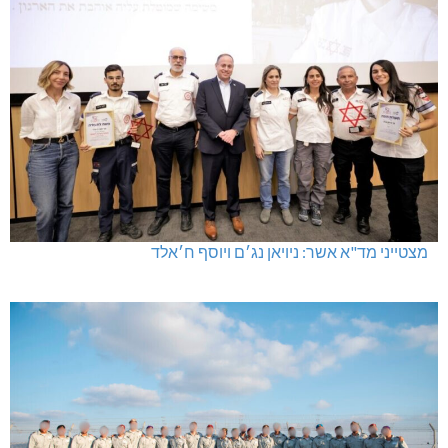
מצטייני מד"א אשר: ניויאן נג׳ם ויוסף ח׳אלד