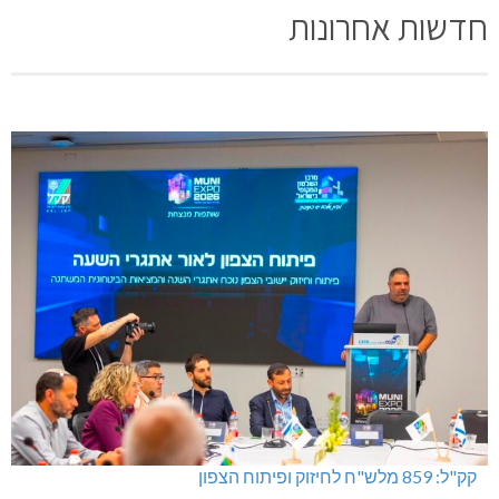
חדשות אחרונות
קק"ל: 859 מלש"ח לחיזוק ופיתוח הצפון