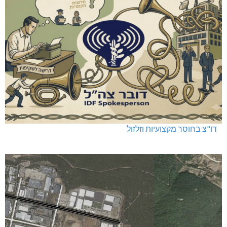
דו"צ בחוסר מקצועיות וזלזול