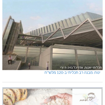
ינוח: מבנה רב תכליתי ב-120 מלש"ח