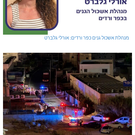
מנהלת אשכול גנים כפר ורדים: אורלי גלברט