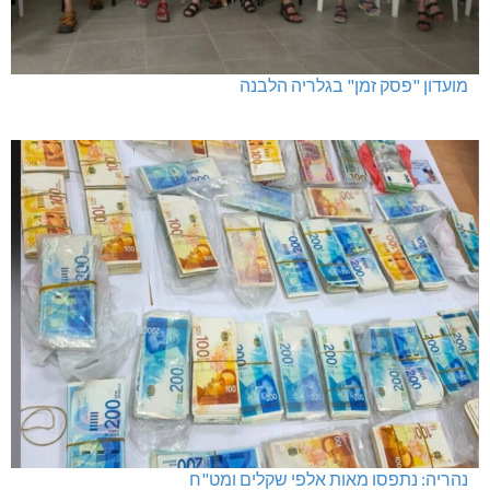
מועדון "פסק זמן" בגלריה הלבנה
נהריה: נתפסו מאות אלפי שקלים ומט"ח