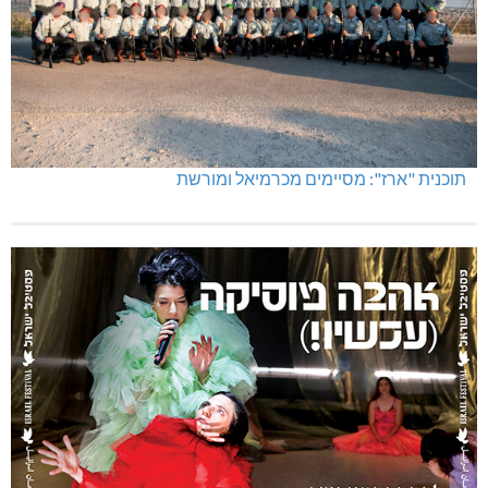
תוכנית "ארז": מסיימים מכרמיאל ומורשת