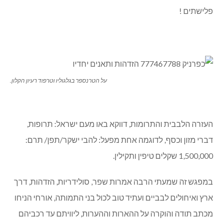
צפונה וארה”ב מעירק מערבה, אלגולאני בלע את הצפרדעים,
עיכלם היטב, דימם את המנועים ודהר לעבר מחוז סוידה, חולל
שפטים, כאילו אין דין ואין דיין, ויהי ערב ויהי בוקר, וישקוט
האמריקאי המכוער, ועלטה על פני תהום, ותמות נפשי עם
פלישתים !
על הטרנספר בגלגוליו וטרפוד רעיון הקלון.
העזרה הלבבית והתרומות, דווקא באו מעם ישראל: תרופות,
דברי מזון וכסף, לדוגמה אחת מפעל: להבי ישקר/תפן/ תרם:
1,500,000 שקלים טיפין ותקילין.