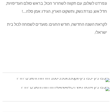
במפגש זה שמעתי הרבה אמרות שפר, סולידריות, הזדהות, דרך
ארץ ואיחולים לבביים ועתיד טוב לכול בני התמותה, אורחי הניחו
מכתב תודה והוקרה על ההארות וההערות, ליוויתם עד רכביהם
ונפרדנו לשלום, עם תקווה לשחרור הכול, בראש סולם העדיפויות,
חדל אש, נצרת נשק, ותשקוט הארץ, הגידו: אמן סלה…!
לקראת השנה החדשה, חודש החגים: מועדים לשמחה לכול בית
ישראל/