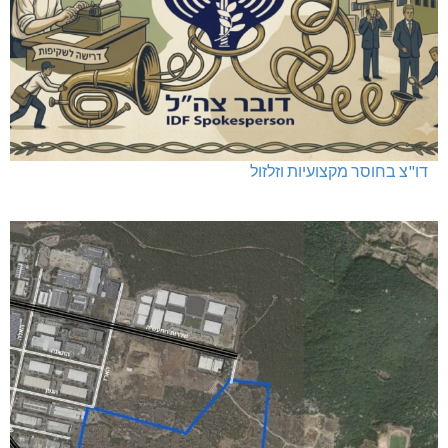
דו"צ בחוסר מקצועיות וזלזול