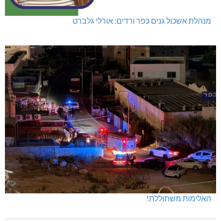
מנהלת אשכול גנים כפר ורדים: אורלי גלברט