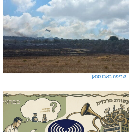
כפר ורדים: סברס למען הדמוקרטיה
שריפה באבו סנאן