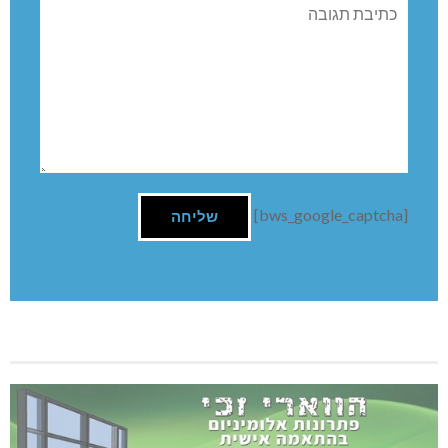
השארת תגובה
שם:
תגובה
[bws_google_captcha]