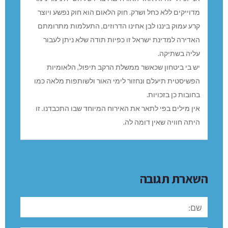
יהודה
REPLY
31/08/2025 בשעה 22:42
אני זכיתי להיות אחד האורחים. דבריו של השייח נימר נימר
מדוייקים ללא כחל ושרק. חוק הלאום הוא חוק נפשע ויוצר
קרע עמוק ביננו לבן אחינו הדרוזים, התעלמות מתרומתם
האדירה למדינת ישראל זו כפיות תודה שלא ניתן לעבור
עליה בשתיקה.
יש בי ביטחון שכאשר ממשלת הרקב תיפול, הלאומיות
הפשיסטית תיעלם ונחזור לימי האור ולשותפות מלאה כמו
בחובות כן בזכויות.
אין מילים בפי לתאר את האירוח המיוחד שבו התכבדנו. זו
היתה חוויה שאין דומה לה.