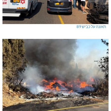
ינוח: מבנה רב תכליתי ב-120 מלש"ח