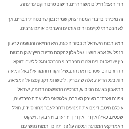
הלאום ותקנות קמיניץ וטבעות חנק על הישובים הדרוזים, הא לכם
ספרו של המנוח (שמען אביבי, בכיר בשב”כ לשעבר, הוא אומר:
כול ראשי ממשלות ישראל החל מביג”י וכלה בביבי הם שקרנים,
כולם הבטיחו להקים ישוב דרוזי חדש, כדי לפתור את מצוקת
הדיור אצל חיילים משוחררים, הישוב טרם הוקם עד עתה.
זה מזכירני בדברי המנוח יצחק שמיר: נכון שהבטחתי דברים, אך
לא הבטחתי לקיימם! הים אותו ים והערבים אותם ערבים.
המעורבות הישראלית בסוריה כעת, היא החייאה והנשמה לרעיון
הנפל של אבא חושי ויגאל אלון להקמת מדינת חייץ /שק חבטות
בין ישראל וסוריה ולטרנספר דרוזי הכרמל והגליל לשם, דווקא
הדרוזים הם שטרפדו את התבשיל הקודח והמורעל! בעל המיעה
הוא בעל הדיעה, אלה שהבריקו, ליטשו ומירקו, קפצו על המציאה,
התיאבון בא עם הכיבוש, תורכייה התפשטה דרומה, ישראל