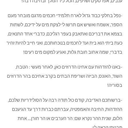
וסידרתם בקערה ראויה, בתוספת שולחן ערוך עמוס בסברס,
ענבים, אפרסקים ושזיפים, הכול כיד המלך ובחיבה רבה!
-נפל בחלקי כבוד גדול לארח תלמידי חכמים מדגם מובחר מעם
הספר, אשמח ואשיש אם תרשו לי לצקת מים על ידיכם, לשתות
בצמא את דבריכם ואתאבק בעפר רגליכם, כדברי אחד התנאים,
כעת ביתי הוא בית ועד לחכמים בנוכחותכם, ואני חייב להיות זהיר
בדברי, שמה אחוב חובת גלות, ואגיע למקום מים רעים!
-באנו להזדהות עם אחינו הדרוזים כאן, לאחר מעשי : הטבח,
השוד, האונס, הביזה ושריפת הבתים בקרב אחיכם בהר הדרוזים
בסוריה!
-ברשותכם האדיבה, קודם כול תודה רבה על הסולידריות שלכם,
ההזדהות, החיבה והאמפטיה, עברתם כברות דרך עד הגיעכם
הלום, שנית ההר נקרא שם: הר הערבים או הר חורן… אחת