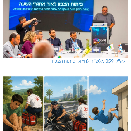
קק"ל: 859 מלש"ח לחיזוק ופיתוח הצפון