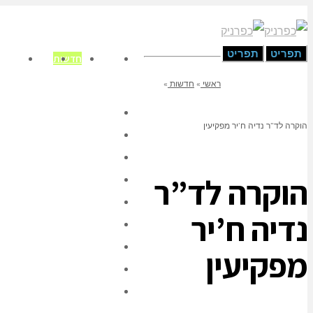
תפריט
תפריט
דף הבית
חדשות
אירועים
אינדק
ראשי
»
חדשות
»
דף הבית
הוקרה לד”ר נדיה ח’יר מפקיעין
חדשות
אירועים
הוקרה לד”ר
אינדקס העסקים
אלפון
נדיה ח’יר
לוח מודעות קהילתי
ברכות
מפקיעין
ניחומים
צור קשר