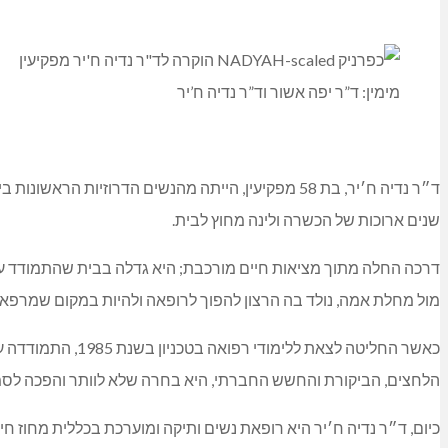
מימין: ד”ר יפה אשור וד”ר נדיה ח’יר
ד״ר נדיה ח׳יר, בת 58 מפקיעין, הייתה מהנשים הדר
שנים ארוכות של הכשרה ולינה מחוץ לבית.
דרכה החלה מתוך מציאות חיים מורכבת; היא גדלה בבית שהתמודד עם
מול מחלת אמה, נולד בה הרצון להפוך לרופאה ולהיות במקום שמרפא, 
כאשר החליטה לצא
הלחצים, הביקורת והחשש החברתי, היא בחרה שלא לוותר והפכה לסמל
כיום, ד״ר נדיה ח׳יר היא רופאת נשים ותיקה ומוערכת בכללית מחוז חי