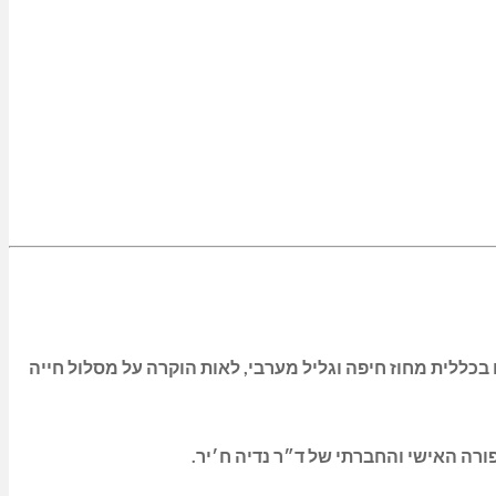
כללית מחוז חיפה וגליל מערבי, לאות הוקרה על מסלול חייה
רה האישי והחברתי של ד״ר נדיה ח׳יר.