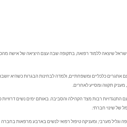
וזיות הראשונות בישראל שיצאה ללמוד רפואה, בתקופה שבה עצם היציאה של איש
 אתגרים כלכליים ומשפחתיים, ולמדה לבחינות הבגרות כשהיא יושבת
מעניק תקווה ומסייע לאחרים.
ת ללימודי רפואה בטכניון בשנת 1985, התמודדה עם התנגדויות רבות מצד הקהילה והסביבה. באותם
 של שינוי חברתי.
פה וגליל מערבי, ומעניקה טיפול רפואי לנשים בארבע מרפאות בחברה הע