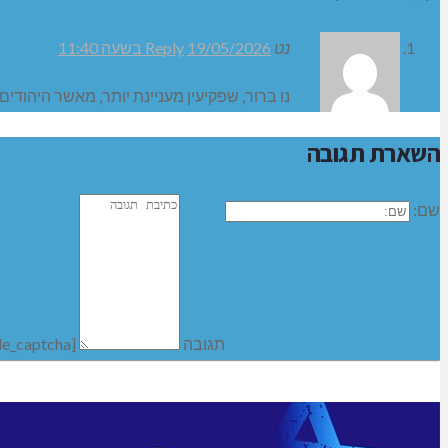
נט
19/05/2026 בשעה 11:40
Reply
נו ברור, שפקיעין מעניינת יותר, מאשר היהודים 
השארת תגובה
שם:
תגובה
[bws_google_captcha]