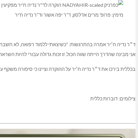
מימין: פרופ’ מרים אדלסון, ד”ר יפה אשור וד”ר נדיה ח’יר
ד״ר נדיה ח׳יר אמרה בהתרגשות: “כשיצאתי ללמוד רפואה, לא חשבתי ש
אני מבינה שהדרך הייתה שווה הכול. זו זכות גדולה עבורי להיות השראה
בכללית בירכו את ד״ר נדיה ח׳יר על ההוקרה וציינו כי סיפורה משקף 
צילומים: דוברות כללית