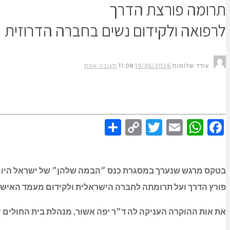
תרומה פורצת הדרך
לרפואה ולקידום נשים בחברה הדרוזית
עודד שלומות
19/05/2026
11:08
תגובה אחת
Share
Copy
Twitter
WhatsApp
Email
Facebook
Link
בטקס מרגש שנערך במסגרת כנס ״הבמה שלהן״ של ישראל היום, וב
פורץ הדרך ועל תרומתה לחברה הישראלית ולקידום מעמד האישה
את אות ההוקרה העניקה לה ד״ר יפה אשור, מנהלת בית החולים י