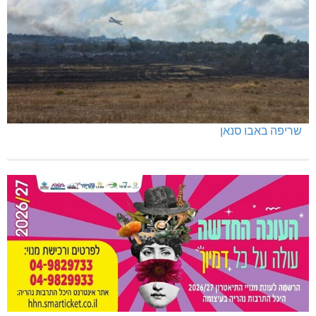
כפר ורדים: סברס למען הדמוקרטיה