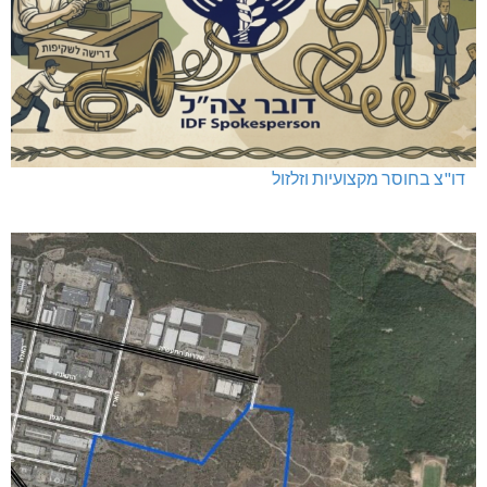
דו"צ בחוסר מקצועיות וזלזול