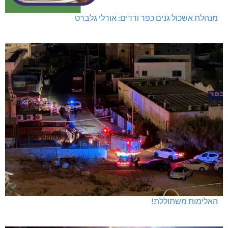
מנהלת אשכול גנים כפר ורדים: אורלי גלברט