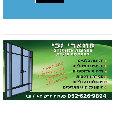
[bws_google_captcha]