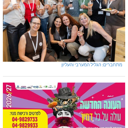
מעלות-תרשיחא: פסטיבל "באגליל - שכנים"