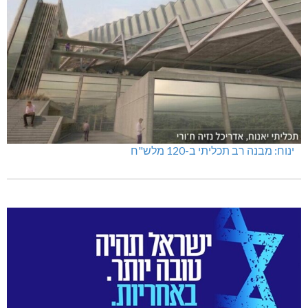
טרנספורמטור קפוט
ינוח: מבנה רב תכליתי ב-120 מלש"ח