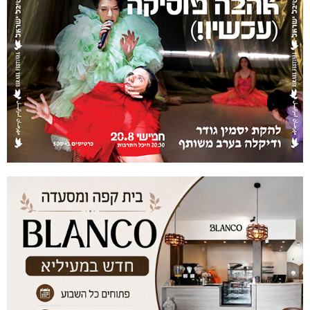
נהריה: נתפסו מאות אלפי שקלים ומט"ח