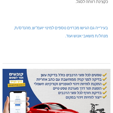
ד”ר גוטמן-גל בת 40, נשואה + 3, תושבת מושב היוגב, בעלת
דוקטורט בעבודה סוציאלית בתחום הילדים מטעם אוניברסיטת
תל אביב , וניסיון של 15 שנה בתחום הטיפול והרווחה.
עבדה במשרד הבריאות, במשרד הרווחה, ניהול עמותת ״אנוש״
באשכול העמקים ובתפקידה האחרון שירתה בשירות בתי הסוהר
כקצינת רווחה לסגל.
בעירייה גם הגישו מכרזים נוספים למינוי יועמ”ש, מהנדס/ת,
מנהל/ת משאבי אנוש ועוד.