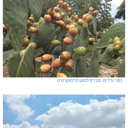
כפר ורדים: סברס למען הדמוקרטיה