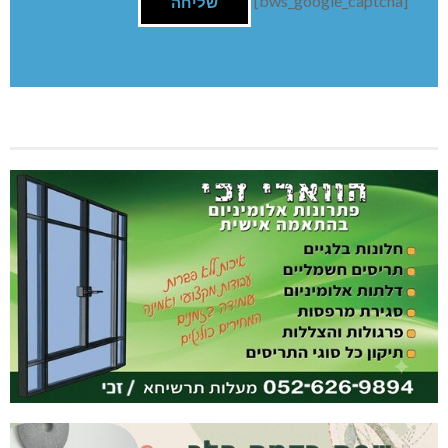
[bws_google_captcha]