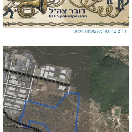
דו"צ בחוסר מקצועיות וזלזול