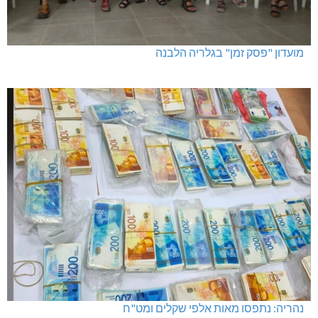
מועדון "פסק זמן" בגלריה הלבנה
נהריה: נתפסו מאות אלפי שקלים ומט"ח