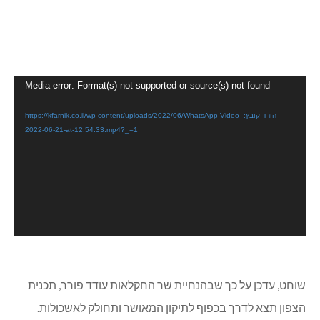
נגן
Media error: Format(s) not supported or source(s) not found
וידאו
הורד קובץ: https://kfarnik.co.il/wp-content/uploads/2022/06/WhatsApp-Video-
2022-06-21-at-12.54.33.mp4?_=1
שוחט, עדכן על כך שבהנחיית שר החקלאות עודד פורר, תכנית
הצפון תצא לדרך בכפוף לתיקון המאושר ותחולק לאשכולות.