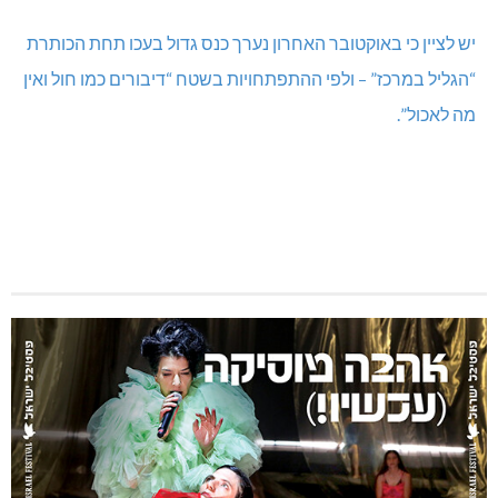
יש לציין כי באוקטובר האחרון נערך כנס גדול בעכו תחת הכותרת
“הגליל במרכז” – ולפי ההתפתחויות בשטח “דיבורים כמו חול ואין
מה לאכול”.