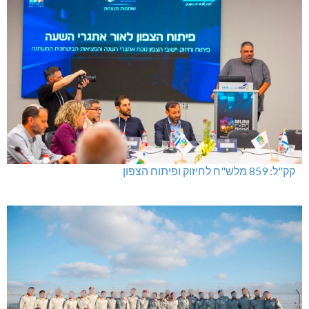
קק"ל: 859 מלש"ח לחיזוק ופיתוח הצפון