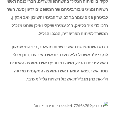
לקידום ופיתוח הגליל” בהשתתפות שרים, חברי כנסת ראשי
רשויות ונציגי ציבור ביניהם שר המשפטים גדעון סער, השר
לביטחון פנים עומר בר לב, שר הבינוי והשיכון זאב אלקין,
ח”כ ולדימיר בליאק, ח”כ עמיחי שיקלי ואילן שוחט מנכ”ל
המשרד לפיתוח הפריפריה, הנגב והגליל.
בכנס השתתפו גם ראשי רשויות מהאזור, ביניהם: שמעון
לנקרי יו”ר אשכול גליל מערבי וראש העיר עכו, רונן מרלי
ראש עיריית נהריה, משה דוידוביץ ראש המועצה האזורית
מטה אשר, פואד עוואד ראש המועצה המקומית מזרעה
ולי-את כהן מנכ”לית אשכול רשויות גליל מערבי.