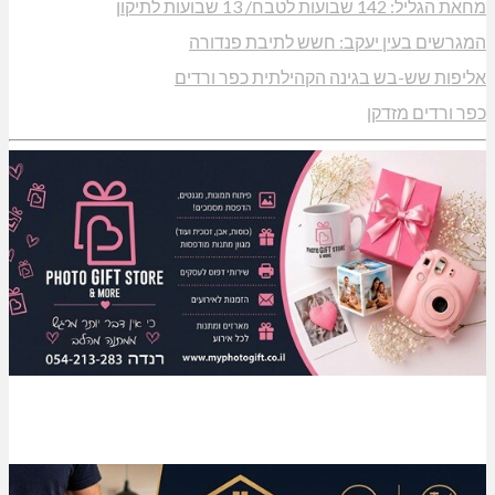
מחאת הגליל: 142 שבועות לטבח/ 13 שבועות לתיקון
המגרשים בעין יעקב: חשש לתיבת פנדורה
אליפות שש-בש בגינה הקהילתית כפר ורדים
כפר ורדים מזדקן