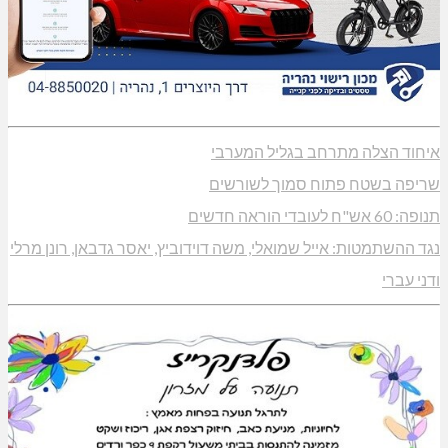
איחוד הצלה מתרחב בגליל המערבי
שריפה בשטח פתוח סמוך לשורשים
תנופה: 60 אש"ח לעובדי הוראה חדשים
נגד ההשתמטות: אייל שמואלי, משה דוידוביץ, יאסר גדבאן, רונן מרלי
ודני עברי