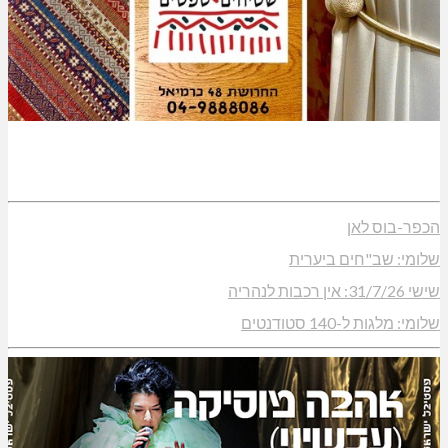
הכפר-בוס לאן
שלומי: שב"חים ביערית
שישי 31/7/26: אין רכבות לנהריה
שלומי: מלגות ל-140 סטודנטים