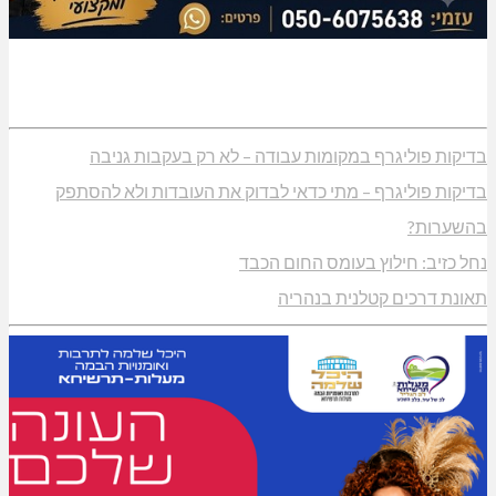
בדיקות פוליגרף במקומות עבודה – לא רק בעקבות גניבה
בדיקות פוליגרף – מתי כדאי לבדוק את העובדות ולא להסתפק
בהשערות?
נחל כזיב: חילוץ בעומס החום הכבד
תאונת דרכים קטלנית בנהריה