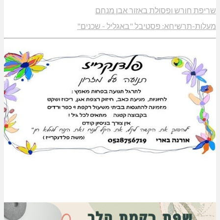
שריפת חורש ופסולת באזור אבן מנחם
מעלות-תרשיחא: פסטיבל "באגליל - שכנים"