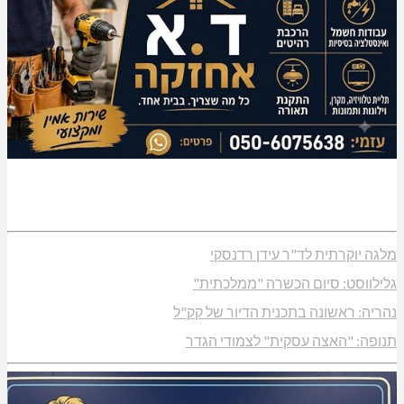
מלגה יוקרתית לד"ר עידן רדנסקי
גלילווסט: סיום הכשרה "ממלכתית"
נהריה: ראשונה בתכנית הדיור של קק"ל
תנופה: "האצה עסקית" לצמודי הגדר