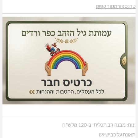
טרנספורמטור קפוט
ינוח: מבנה רב תכליתי ב-120 מלש"ח
תאונה על כביש 89