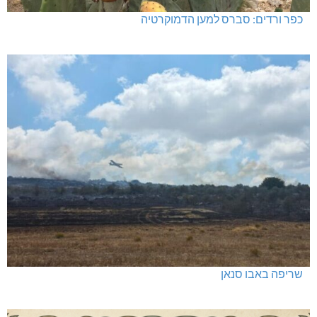
כפר ורדים: סברס למען הדמוקרטיה
שריפה באבו סנאן