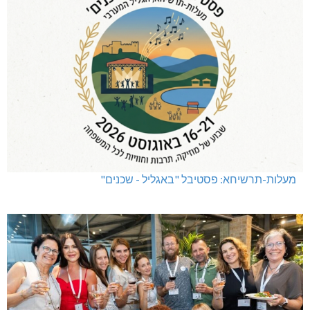
מעלות-תרשיחא: פסטיבל "באגליל - שכנים"