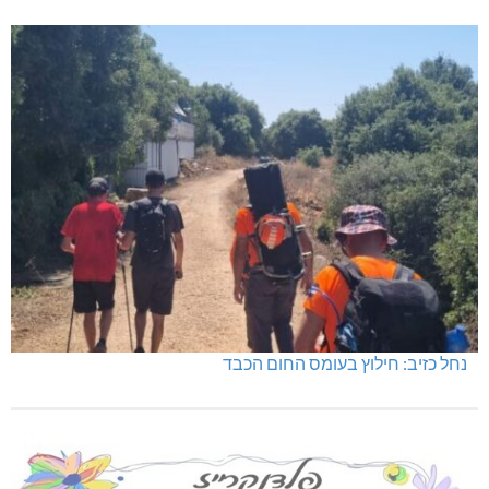
בהשערות?
נחל כזיב: חילוץ בעומס החום הכבד