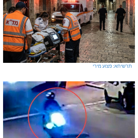
תרשיחא: פצוע מירי