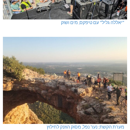
"יאללה גליל" עם טיפקס, מים ושוק
מערת הקשת: נער נפל, מסוק הוזנק לחילוץ