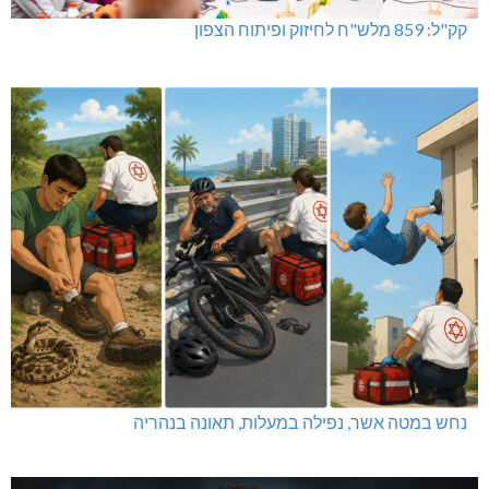
קק"ל: 859 מלש"ח לחיזוק ופיתוח הצפון
נחש במטה אשר, נפילה במעלות, תאונה בנהריה