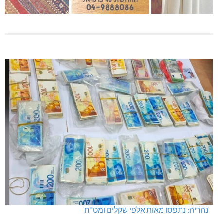
נהריה: נתפסו מאות אלפי שקלים ומט"ח