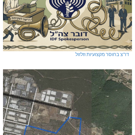
דו"צ בחוסר מקצועיות וזלזול