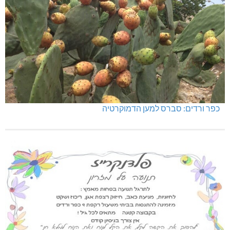
כפר ורדים: סברס למען הדמוקרטיה