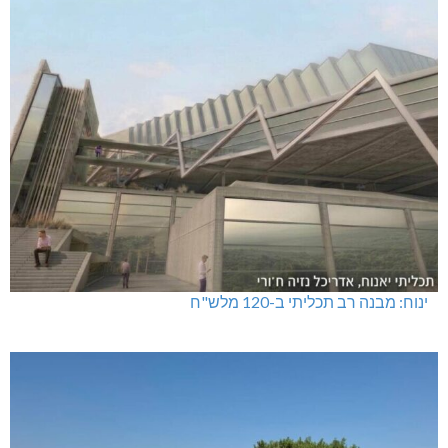
ינוח: מבנה רב תכליתי ב-120 מלש"ח