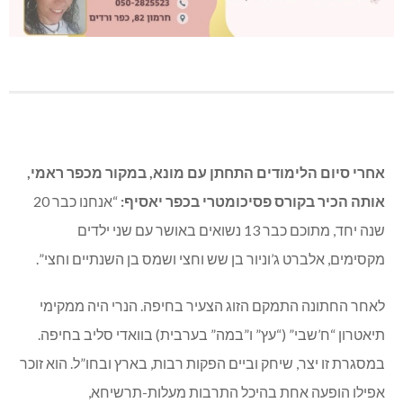
אחרי סיום הלימודים התחתן עם מונא, במקור מכפר ראמי,
אותה הכיר בקורס פסיכומטרי בכפר יאסיף:
“אנחנו כבר 20
שנה יחד, מתוכם כבר 13 נשואים באושר עם שני ילדים
מקסימים, אלברט ג’וניור בן שש וחצי ושמס בן השנתיים וחצי”.
לאחר החתונה התמקם הזוג הצעיר בחיפה. הנרי היה ממקימי
תיאטרון “ח’שבי” (“עץ” ו”במה” בערבית) בוואדי סליב בחיפה.
במסגרת זו יצר, שיחק וביים הפקות רבות, בארץ ובחו”ל. הוא זוכר
אפילו הופעה אחת בהיכל התרבות מעלות-תרשיחא,