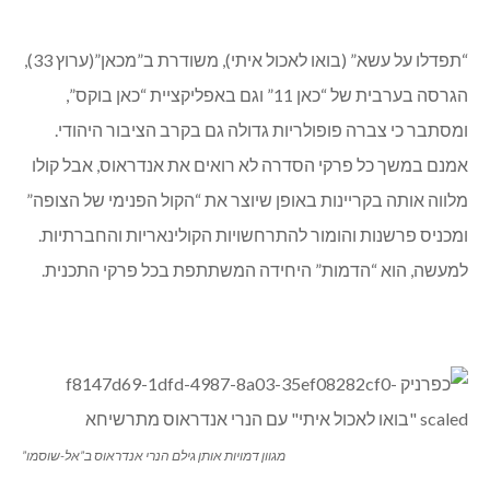
“תפדלו על עשא” (בואו לאכול איתי), משודרת ב”מכאן”(ערוץ 33),
הגרסה בערבית של “כאן 11” וגם באפליקציית “כאן בוקס”,
ומסתבר כי צברה פופולריות גדולה גם בקרב הציבור היהודי.
אמנם במשך כל פרקי הסדרה לא רואים את אנדראוס, אבל קולו
מלווה אותה בקריינות באופן שיוצר את “הקול הפנימי של הצופה”
ומכניס פרשנות והומור להתרחשויות הקולינאריות והחברתיות.
למעשה, הוא “הדמות” היחידה המשתתפת בכל פרקי התכנית.
מגוון דמויות אותן גילם הנרי אנדראוס ב”אל-שוסמו”