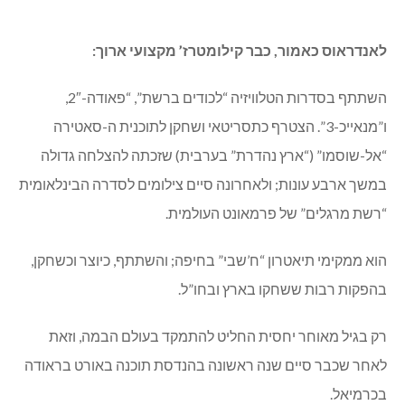
לאנדראוס כאמור, כבר קילומטרז’ מקצועי ארוך:
השתתף בסדרות הטלוויזיה “לכודים ברשת”, “פאודה-2″,
ו”מנאייכ-3”. הצטרף כתסריטאי ושחקן לתוכנית ה-סאטירה
“אל-שוסמו” (“ארץ נהדרת” בערבית) שזכתה להצלחה גדולה
במשך ארבע עונות; ולאחרונה סיים צילומים לסדרה הבינלאומית
“רשת מרגלים” של פרמאונט העולמית.
הוא ממקימי תיאטרון “ח’שבי” בחיפה; והשתתף, כיוצר וכשחקן,
בהפקות רבות ששחקו בארץ ובחו”ל.
רק בגיל מאוחר יחסית החליט להתמקד בעולם הבמה, וזאת
לאחר שכבר סיים שנה ראשונה בהנדסת תוכנה באורט בראודה
בכרמיאל.