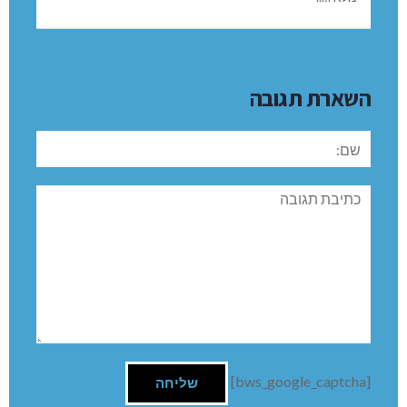
השארת תגובה
שם:
תגובה
[bws_google_captcha]