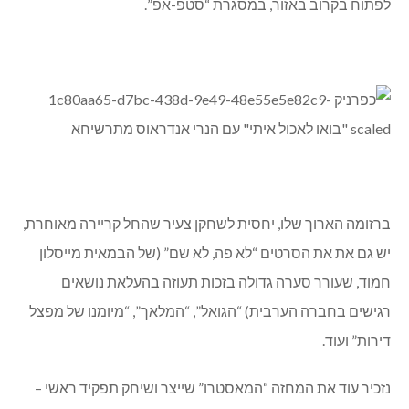
לפתוח בקרוב באזור, במסגרת “סטפ-אפ”.
ברזומה הארוך שלו, יחסית לשחקן צעיר שהחל קריירה מאוחרת,
יש גם את את הסרטים “לא פה, לא שם” (של הבמאית מייסלון
חמוד, שעורר סערה גדולה בזכות תעוזה בהעלאת נושאים
רגישים בחברה הערבית) “הגואל”, “המלאך”, “מיומנו של מפצל
דירות” ועוד.
נזכיר עוד את המחזה “המאסטרו” שייצר ושיחק תפקיד ראשי –