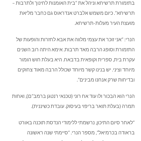
בתזמורת תרשיחא וניהל את “בית האומנות לחינוך ולתרבות –
תרשיחא”. כיום משמש אלברט אנדראוס גם כחבר מליאת
מועצת העיר מעלות-תרשיחא.
הנרי: “אני זוכר את עצמי מלווה את אבא לחזרות והופעות של
התזמורת וסופג הרבה מאד תרבות. אימא היתה רוב השנים
עקרת בית, ספרית וקופאית בדבאח. היא בעלת חוש הומור
מיוחד וציני. יש בנינו קשר מיוחד שכולל הרבה מאוד צחוקים
ובדיחות שרק אנחנו מבינים”.
הנרי הוא הבכור ולו עוד אח רוני (טכנאי רנטגן ברמב”ם), ואחות
תמרה (בעלת תואר בריפוי בעיסוק. עובדת כשיננית).
“לאחר סיום התיכון, נרשמתי ללימודי הנדסת תוכנה באורט
בראודה בכרמיאל”, מספר הנרי. “סיימתי שנה ראשונה