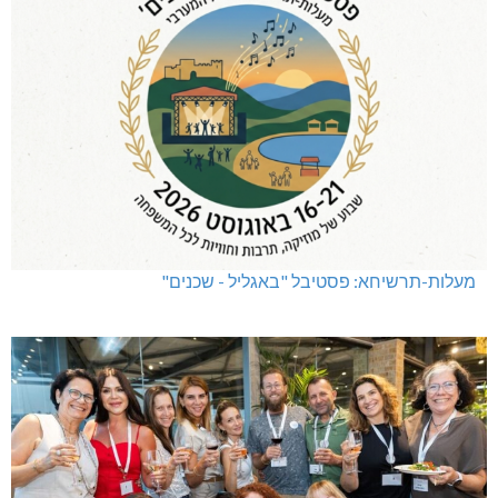
מעלות-תרשיחא: פסטיבל "באגליל - שכנים"