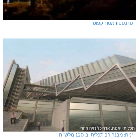
טרנספורמטור קפוט
ינוח: מבנה רב תכליתי ב-120 מלש"ח