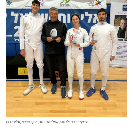
מימין: דב בר וילנסקי, אמלי שטפנוב, יעקב פרדמן וגלעד כהן