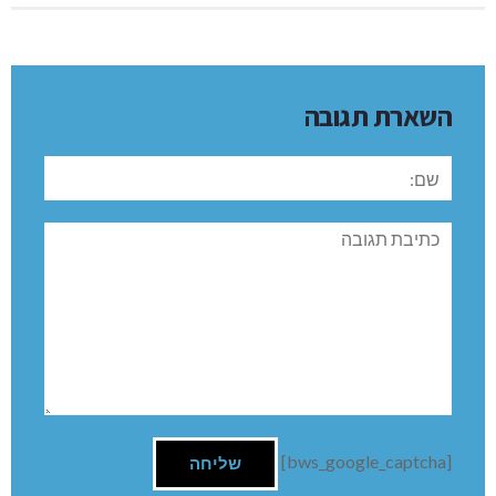
השארת תגובה
שם:
תגובה
[bws_google_captcha]