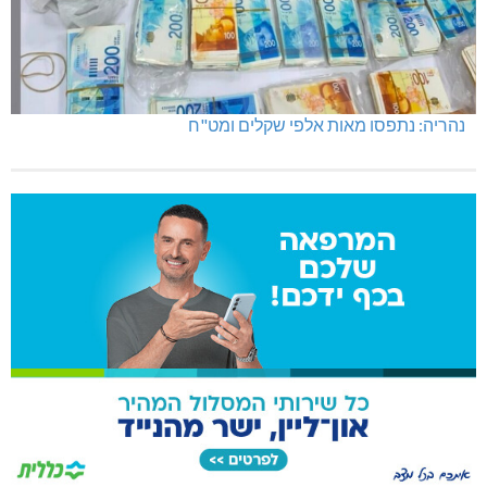
נהריה: נתפסו מאות אלפי שקלים ומט"ח