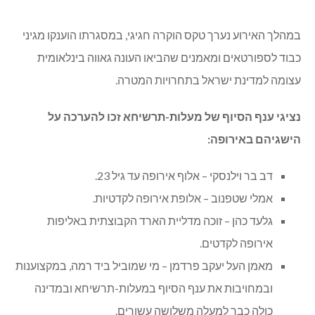
במהלך האירוע נערך טקס הוקרה חגיגי, במסגרתו הוענקו מגיני
כבוד לספורטאים ומאמנים שהביאו העונה גאווה בינלאומית
עצומה למדינת ישראל בתחרויות המטרה.
נציגי ענף הסיוף של מעלות-תרשיחא זכו להערכה על
הישגיהם באירופה:
דב בר וילנסקי – אלוף אירופה עד גיל 23.
אמלי שטפנוב – אלופת אירופה לקדטיות.
גלעד כהן – זוכה מדליית הארד הקבוצתית באליפות
אירופה לקדטים.
מאמן העל יעקב פרדמן – מי שמוביל ביד רמה, במקצוענות
ובמחויבות את ענף הסיוף במעלות-תרשיחא ובמדינה
כולה כבר למעלה משלושה עשורים.