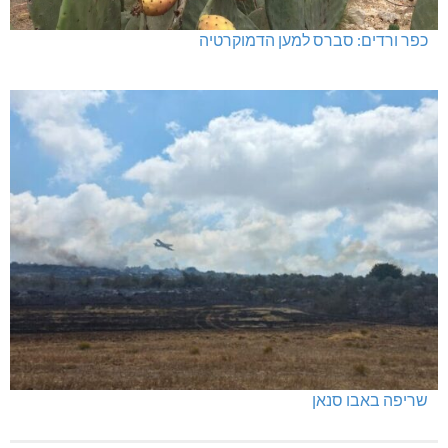
כפר ורדים: סברס למען הדמוקרטיה
שריפה באבו סנאן