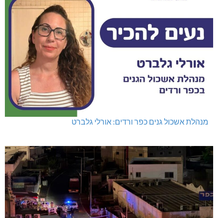
מנהלת אשכול גנים כפר ורדים: אורלי גלברט