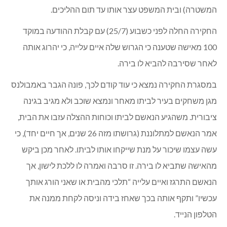
המשטרה) ובית המשפט עצר אותו עד תום ההליכים.
החקירה החלה לפני כשבוע (25/7) עם קבלת ההודעה במוקד
100 מאישה שטענה כי הגרוש שלה איים עלייה, כי יהרוג אותה
לאחר שסירבה להביא לו בירה.
במסגרת החקירה נמצא כי עוד קודם לכך, פונה הגבר באמבולנס
מגן משחקים בעיר לביתו מאחר ונמצא שוכב ולא מגיב בגינה
ציבורית. משהגיע הנאשם לביתו וכוחות ההצלה עזבו את הבית,
אמר הנאשם למתלוננת (גרושתו מזה 26 שנים, אך חיים יחד), כי
עשה עצמו שיכור על מנת שייקחו אותו לביתו. לאחר מכן ביקש
מהאישה שתביא לו בירה. זו סרבה ואמרה לו ללכת לישון, אך
הנאשם התרגז ואיים עלייה “תלכי מהבית או שאני הורג אותך
עכשיו” ותקף אותה בכך שאחז בידה וניסה לקחת ממנה את
הטלפון הנייד.