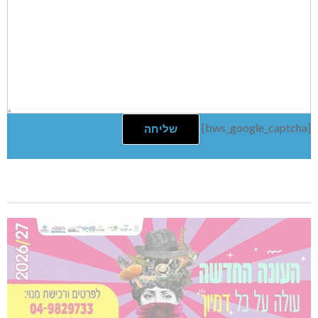
[bws_google_captcha]