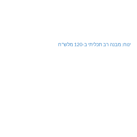
ינוח: מבנה רב תכליתי ב-120 מלש"ח