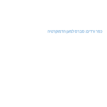
כפר ורדים: סברס למען הדמוקרטיה