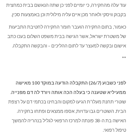
עוד עלה מהחקירה, כי יומיים לפני כן שתה הנאשם בבית כמחצית
בקבוק וויסקי ולאחר מכן איים עליה מילולית וכן באמצעות סכין.
כאמור, בתום החקירה הועבר חומר החקירה לחטיבת התביעות
של משטרת ישראל, אשר הגישה בבית משפט השלום בעכו כתב
אישום ובקשה למעצר עד לתום ההליכים – והבקשה התקבלה.
**
לפני כשבוע (26/7) התקבלה הודעה במוקד 100 מאישה
ממעיליא שטענה כי בעלה הכה אותה ויורד לה דם מפנייה
.
שוטרי תחנת מעלו”ת הגיעו למקום והבחינו בכתמי דם על רצפת
הבית. השוטרים גבו עדויות, אספו ממצאים ופתחו בחקירה.
האישה בת ה-38 פונתה למרכז הרפואי לגליל בנהריה להמשך
טיפול רפואי.