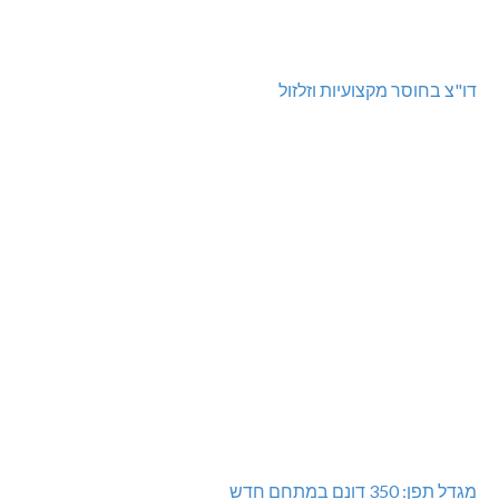
דו"צ בחוסר מקצועיות וזלזול
מגדל תפן: 350 דונם במתחם חדש