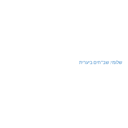
שלומי: שב"חים ביערית