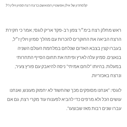
קלסתרון של אילן אפשטיין המואשם ברצח רצח סמיון ויולין ז”ל
ראש מחלק רצח בימ״ר צפון רב-פקד אריק לוגסי, אמר כי חקירת
הרצח הביאה את החוקרים להכרות עם מהלך סמיון ויולין ז״ל,
בעברו קצין בצבא האדום שנלחם במלחמת העולם השניה
בנאצים. סמיון עלה לארץ ופיתח את תחום הסייף התחרותי
במעלות. בהיותו “לוחם אמיתי” ניסה להיאבק עם פורץ צעיר,
ונרצח באכזריות.
לוגסי: “אנחנו מסופקים מכך שהחשוד לא יחמוק מעונש, ואנחנו
עושים הכל ולא מרפים כדי להביא לפענוח עוד מקרי רצח, גם אם
עברו שנים רבות מאז שבוצעו”.