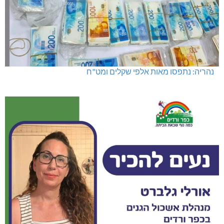
נהריה: נתפסו מאות אלפי שקלים ומט"ח