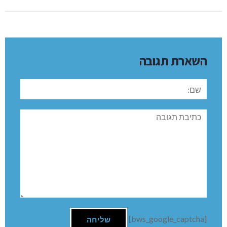
השארת תגובה
שם:
תגובה
[bws_google_captcha]