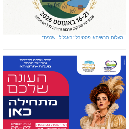
מעלות-תרשיחא: פסטיבל "באגליל - שכנים"