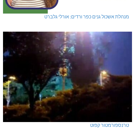
מנהלת אשכול גנים כפר ורדים: אורלי גלברט
טרנספורמטור קפוט