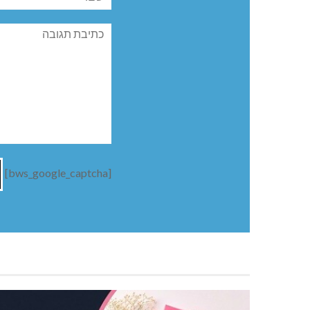
תגובה
[bws_google_captcha]