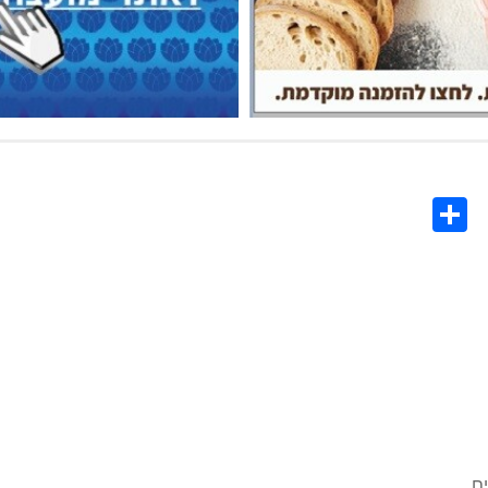
Share
Co
L
ם.