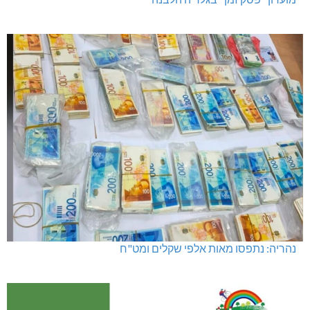
נהריה: נתפסו מאות אלפי שקלים ומט"ח