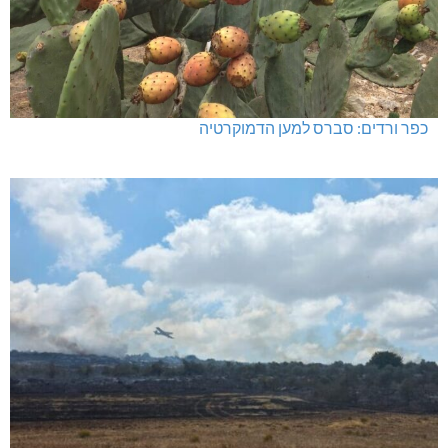
כפר ורדים: סברס למען הדמוקרטיה