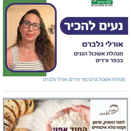
מנהלת אשכול גנים כפר ורדים: אורלי גלברט