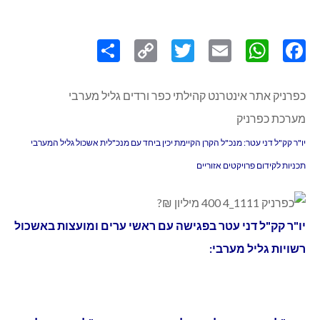
Share
Copy
Twitter
WhatsApp
Email
Facebook
Link
כפרניק אתר אינטרנט קהילתי כפר ורדים גליל מערבי
מערכת כפרניק
יו"ר קק"ל דני עטר:
מנכ"ל הקרן הקיימת יכין ביחד עם מנכ"לית אשכול גליל המערבי
תכניות לקידום פרויקטים אזוריים
יו"ר קק"ל דני עטר בפגישה עם ראשי ערים ומועצות באשכול
רשויות גליל מערבי: