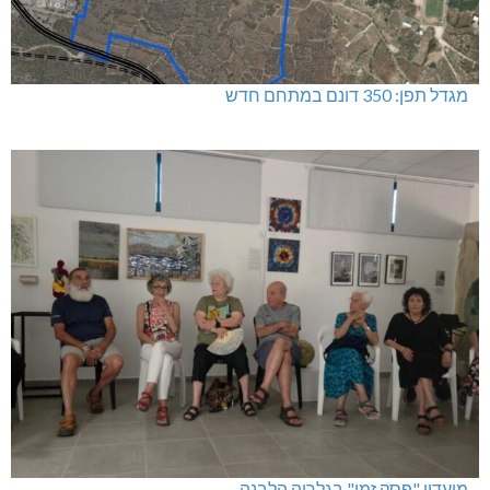
מגדל תפן: 350 דונם במתחם חדש
מועדון "פסק זמן" בגלריה הלבנה