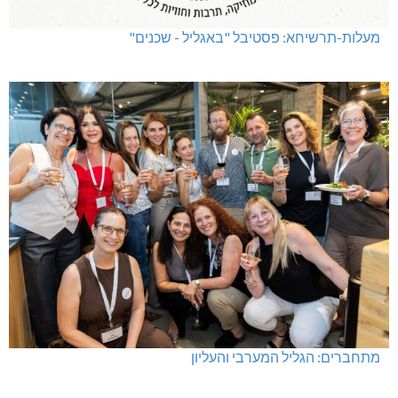
מעלות-תרשיחא: פסטיבל "באגליל - שכנים"
מתחברים: הגליל המערבי והעליון