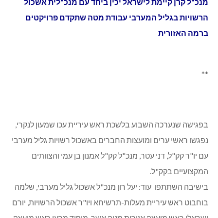
מנכ"ל קרן קיימת לישראל יכין ביחד עם מנכ"לית אשכול
הרשויות בגליל המערבי עבודת מטה שתקדם פרויקטים
ברמה האזורית
**
בפגישה שנערכה השבוע בלשכת ראש עיריית עכו שמעון לנקרי,
נפגשו ראשי ערים ומועצות החברים באשכול רשויות גליל מערבי
עם יו"ר קק"ל, דני עטר, מנכ"ל קק"ל אמנון בן עמי והצוותים
המקצועיים בקק"ל.
בישיבה השתתפו עוד: יעל רון מנכ"ל אשכול גליל מערבי, שלמה
בוחבוט ראש עיריית מעלות-תרשיחא ויו"ר אשכול הרשויות, יורם
ישראלי ראש מועצה אזורית מטה אשר, מופיד מרעי ראש מועצה