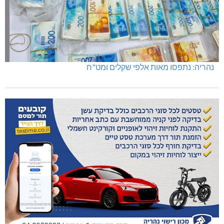
נהריה: נתפסו מאות אלפי שקלים ומט"ח