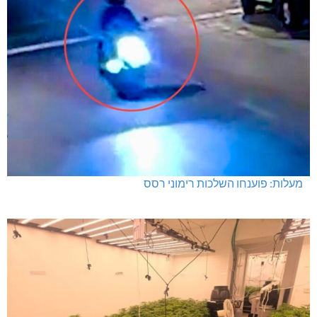
מעלות: פוענחו השלכות רימוני רסס