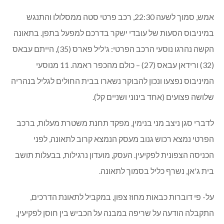
אמש, סמוך לשעה 22:30, רכב פרטי סטה ממסלולו והתנגש
במיניבוס הסעות של עובדי ישקר בדרכם למפעל בתפן. בתאונה
הקשה נהרגו נוסעי הרכב הפרטי: ג'ליל פארס (35), הייתם עבאס
(32) ורידאן עבאס (27) – כולם מהכפר ראמה. 11 מנוסעי
המיניבוס נפצעו ונכון להבוקר נשארו בבית החולים לגליל בנהריה
שלושה פצועים (אחד בינוני ושניים קל).
לדברי סגן ניצב מני בנימין, מפקד תחנת משטרת מעלות, ברכב
הפרטי נמצא רכוש גנוב מעסק הנמצא קרוב לתאונה, לפני
הכניסה הצפונית לפקיעין. העסק, מועדון נרגילות, בבעלות תושב
בית ג'אן, נשרף כליל בסמוך לתאונה.
על- פי דוברות כבאות מחוז צפון, במקביל לתאונת הדרכים,
התקבלה הודעה על שריפה במבנה על הכביש בין חוסן לפקיעין,