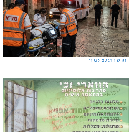
תרשיחא: פצוע מירי