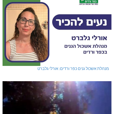
מנהלת אשכול גנים כפר ורדים: אורלי גלברט