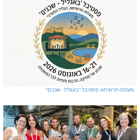
מעלות-תרשיחא: פסטיבל "באגליל - שכנים"