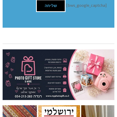
[bws_google_captcha]