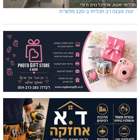
ינוח: מבנה רב תכליתי ב-120 מלש"ח