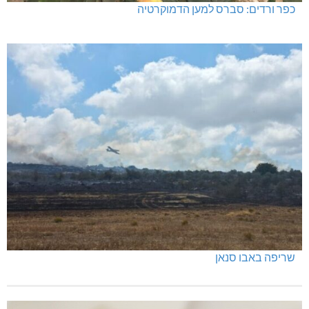
כפר ורדים: סברס למען הדמוקרטיה
שריפה באבו סנאן