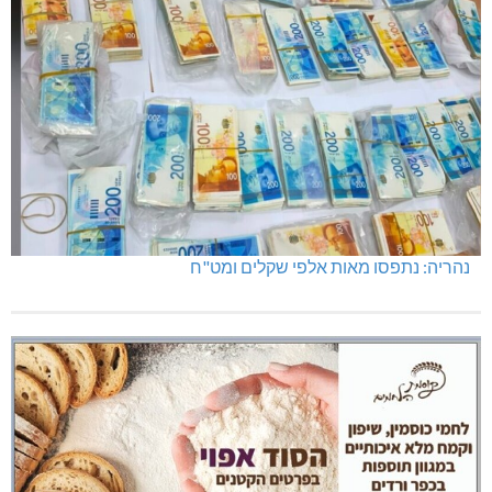
נהריה: נתפסו מאות אלפי שקלים ומט"ח