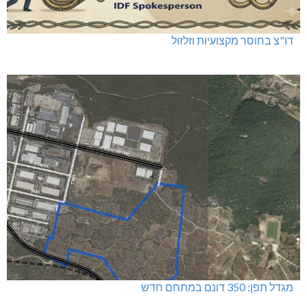
דו"צ בחוסר מקצועיות וזלזול
מגדל תפן: 350 דונם במתחם חדש