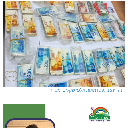
מועדון "פסק זמן" בגלריה הלבנה
נהריה: נתפסו מאות אלפי שקלים ומט"ח