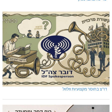
שריפה באבו סנאן
דו"צ בחוסר מקצועיות וזלזול