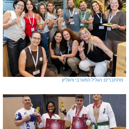
מעלות-תרשיחא: פסטיבל "באגליל - שכנים"
מתחברים: הגליל המערבי והעליון