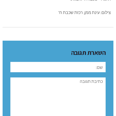
צילום: עינת ממן, רכזת שכבת ח'
השארת תגובה
שם:
תגובה