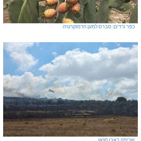
כפר ורדים: סברס למען הדמוקרטיה