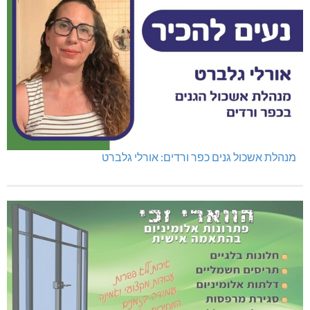
מנהלת אשכול גנים כפר ורדים: אורלי גלברט