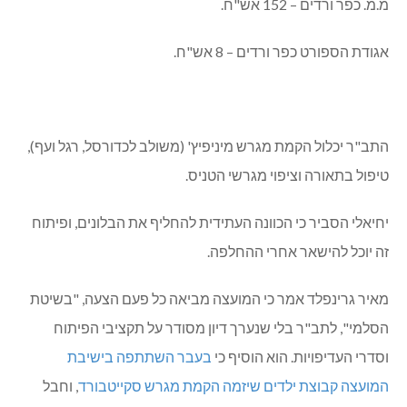
מ.מ. כפר ורדים – 152 אש"ח.
אגודת הספורט כפר ורדים – 8 אש"ח.
התב"ר יכלול הקמת מגרש מיניפיץ' (משולב לכדורסל, רגל ועף),
טיפול בתאורה וציפוי מגרשי הטניס.
יחיאלי הסביר כי הכוונה העתידית להחליף את הבלונים, ופיתוח
זה יוכל להישאר אחרי ההחלפה.
מאיר גרינפלד אמר כי המועצה מביאה כל פעם הצעה, "בשיטת
הסלמי", לתב"ר בלי שנערך דיון מסודר על תקציבי הפיתוח
וסדרי העדיפויות. הוא הוסיף כי
בעבר השתתפה בישיבת
המועצה קבוצת ילדים שיזמה הקמת מגרש סקייטבורד
, וחבל