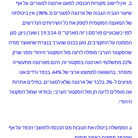
ב. אין ליישוב מקורות הכנסה, למעט ארנונה למגורים. על אף
שיעור הגביה הגבוה של ארנונה למגורים (כ 98%), אין ביכולתה
של המועצה המקומית לספק את כל השירותים הנדרשים.
לפני כשבועיים פורסם ( 'זה מארקר' מ-19.3.14 ) שערן ניצן, סגן
הממונה על התקציבים, טען בכנס שנערך בנצרת שהאוצר מודה
שהסקטור הערבי מופלה לרעה מול הסקטור היהודי מפני שרק
22% מתשלומי הארנונה בסקטור זה, הינם מארנונה מתעשייה
ומסחר, בהשוואה לממוצע ארצי של 44%. בכפר ורדים אנו
מגיעים ל-3% בלבד של ארנונה שלא למגורים. במילים אחרות
אנו מופלים לרעה הן מול הסקטור הערבי, ובוודאי שמול הסקטור
היהודי.
ג. הממשלה ביטלה את הטבות מס הכנסה לתושבי הכפר על אף
שהכפר ממוקם באיזור פיתוח