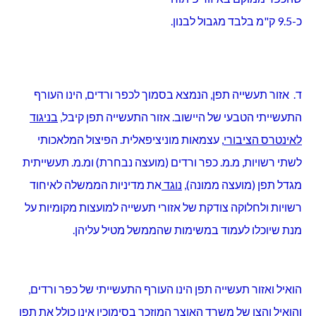
כ-9.5 ק"מ בלבד מגבול לבנון.
ד. אזור תעשייה תפן, הנמצא בסמוך לכפר ורדים, הינו העורף
התעשייתי הטבעי של היישוב. אזור התעשייה תפן קיבל,
בניגוד
לאינטרס הציבורי
, עצמאות מוניציפאלית. הפיצול המלאכותי
לשתי רשויות, מ.מ. כפר ורדים (מועצה נבחרת) ומ.מ. תעשייתית
מגדל תפן (מועצה ממונה),
נוגד
את מדיניות הממשלה לאיחוד
רשויות ולחלוקה צודקת של אזורי תעשייה למועצות מקומיות על
מנת שיוכלו לעמוד במשימות שהממשל מטיל עליהן.
הואיל ואזור תעשייה תפן הינו העורף התעשייתי של כפר ורדים,
והואיל והצו של משרד האוצר המוזכר בסימוכין אינו כולל את תפן