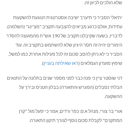
שלא הולכים לכיוון זה.
יחיאלי הסביר כי תיערך ישיבה אסטרטגית הנוגעת להשקעות
עתידות, אולם כרגע מביאים להצבעה תקציב "מצ'ינג" (השלמה).
לדבריו, בשעה שקיבלנו תקציב של 190 אש"ח מהמועצה להסדר
הימורים יהיה זה חסר היגיון שלא להשתמש בתקציב זה. עוד
הסביר כי לא ניתן להסב סכום זה לכל פעילות אחרת, כמו למשל,
שיפוץ מועדון הגמלאים (
ראו שאילתה בעניין
).
דני שוסטר ציין כי פנה כבר לפני מספר שנים בתלונה על התנאים
הבלתי נסבלים (המגרש והתאורה) בבלון הטניס ובירך על
ההשקעה.
אורי בר צורי, מנהל א.ס. כפר ורדים, אמר כי יפעל מול "קרן
המתקנים" לקבלת סכום נוסף לצורך תיקון התאורה.