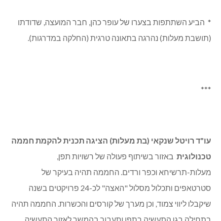
* הביע השתתפות בצערו של עופר כהן, חבר המועצה, שדודתו
(תושבת מעלות) נהרגה בתאונה טרגית (החלקה במדרגות).
***
עו"ד רויטל שנקאי (בת מעלות) הציגה תכנית להקמת חממה
טכנולוגית
באזור בשיתוף פעולה של רשויות תפן,
מעלות-תרשיחא וכפר ורדים. החממה תהיה בעיקר של
סטרטאפים ותכלול מסלול "האצה" לכ-24 פרויקטים בשנה
שיקבלו ליווי צמוד, וכן מערך של קורסים והכשרות. החממה תהיה
בתחילה בגן התעשיה בתפן ותעבור בהמשך לאזור התעשיה