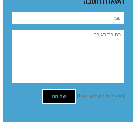
השארת תגובה
שם:
תגובה
[bws_google_captcha]