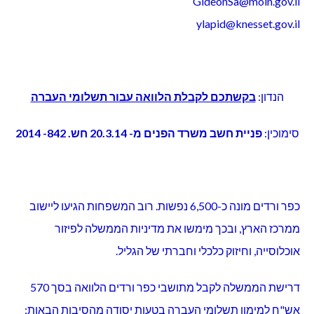
GideonSa@moin.gov.il
ylapid@knesset.gov.il
הנדון:
בקשתכם לקבלת הלוואה עבור תשלומי העברה
סימוכין:
פניית חשב משרד הפנים מ- 20.3.14 חש. 842- 2014
כפר ורדים מונה כ-6,500 נפשות. רוב המשפחות הגיעו ליישוב
ממרכז הארץ, ובכך מימשו את מדיניות הממשלה לפיזור
אוכלוסייה, וחיזוק כלכלי וחברתי של הגליל.
דרישת הממשלה לקבל מתושבי כפר ורדים הלוואה בסך 570
אש"ח למימון תשלומי העברה בטעות יסודה מהסיבות הבאות: