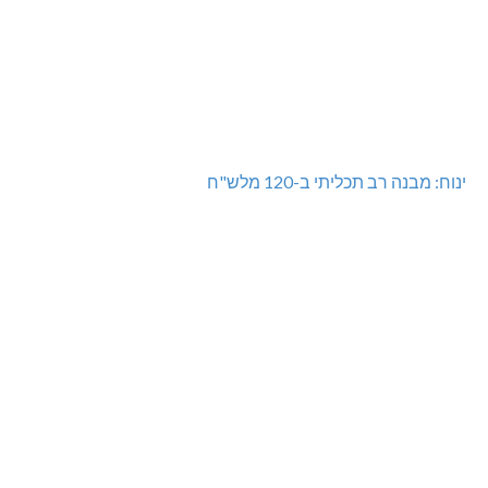
ינוח: מבנה רב תכליתי ב-120 מלש"ח