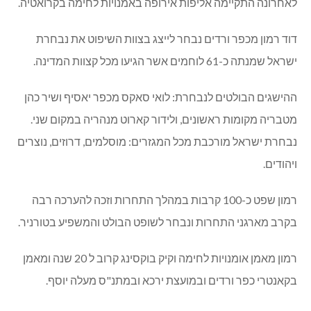
לאחרונה התקיימה אליפות אירופה באמנויות לחימה בקרואטיה.
דוד רמון מכפר ורדים נבחר לייצג בצוות השיפוט את נבחרת
ישראל שמנתה כ-61 לוחמים אשר הגיעו מכל קצוות המדינה.
ההישגים הבולטים לנבחרת: לואי סאקס מכפר יאסיף ושיר כהן
מטבריה מקומות ראשונים, ולידור קארוט מנהריה במקום שני.
נבחרת ישראל מורכבת מכל המגזרים: מוסלמים, דרוזים, נוצרים
ויהודים.
רמון שפט כ-100 קרבות במהלך התחרות וזכה להערכה רבה
בקרב מארגני התחרות ונבחר לשופט הבולט והמשפיע בטורניר.
רמון מאמן אומנויות לחימה וקיק בוקסינג קרוב ל 20 שנה ומאמן
בקאנטרי כפר ורדים ובמועצת ירכא ובמתנ"ס מעלה יוסף.