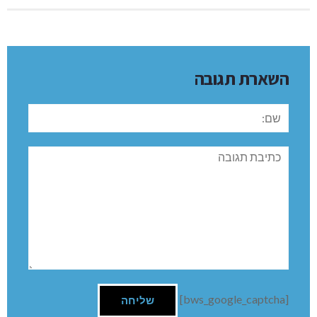
השארת תגובה
שם:
תגובה
[bws_google_captcha]