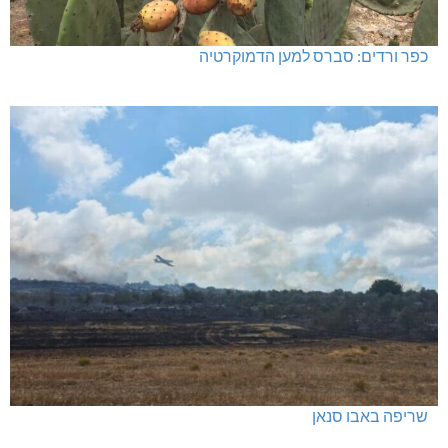
כפר ורדים: סברס למען הדמוקרטיה
שריפה באבו סנאן