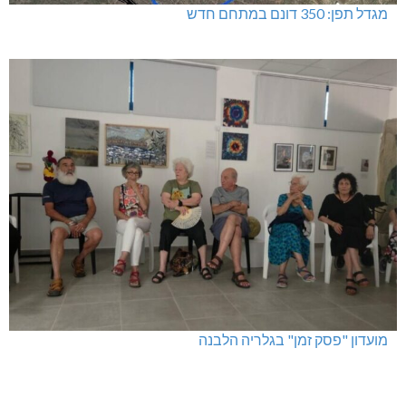
מגדל תפן: 350 דונם במתחם חדש
מועדון "פסק זמן" בגלריה הלבנה