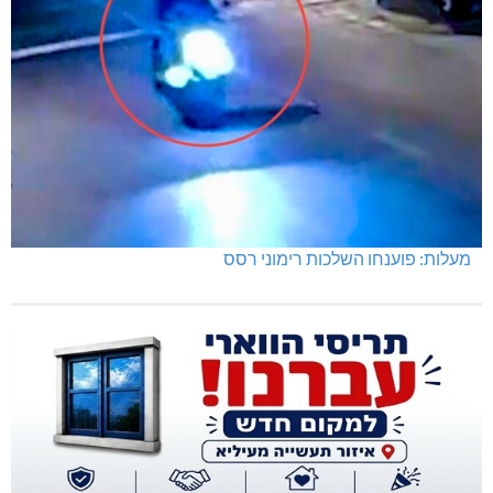
תרשיחא: פצוע מירי