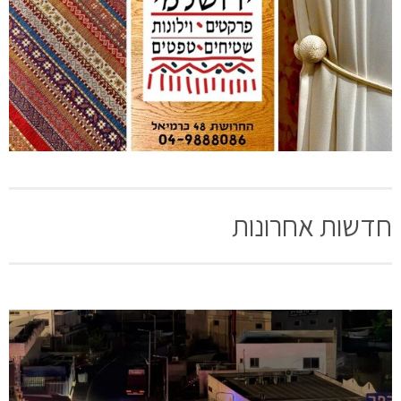
[bws_google_captcha]