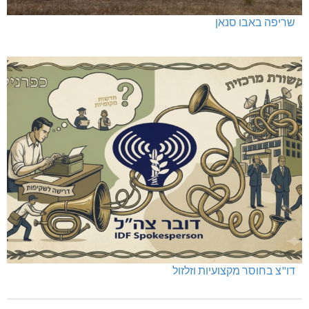
כפר ורדים: סברס למען הדמוקרטיה