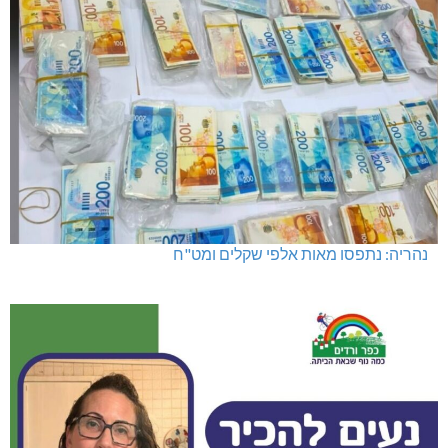
מגדל תפן: 350 דונם במתחם חדש
מועדון "פסק זמן" בגלריה הלבנה