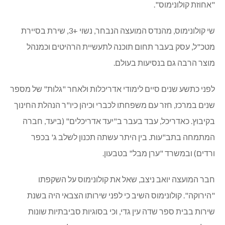
מהנדס חדש. שי במקום יובל
עודד שלומות
שי קולונימוס נבחר במכרז לתפקיד מהנדס מ.מ. כפר ורדים
במקומו של יובל אבנד המסיים את תפקידו.
שי קולונימוס נבחר במכרז לתפקיד מהנדס מ.מ. כפר ורדים
במקומו של יובל אבנד המסיים את תפקידו.
שי קולונימוס (39), בנם של יצחק (ז"ל) וחביבה, נולד וגדל בקיבוץ
כברי.
אם השם נשמע מוכר, כנראה משום שיצחק ואורית (אשתו
השניה) התגוררו בעבר בכפר ורדים וניהלו את הצימר המפורסם