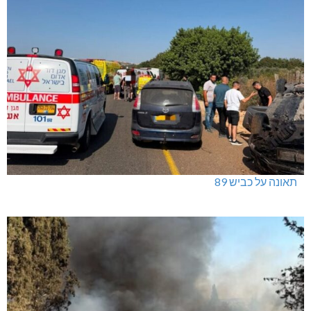
טרנספורמטור קפוט
ינוח: מבנה רב תכליתי ב-120 מלש"ח