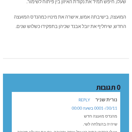
"אחוזת קולונימוס".
שי קולונימוס, מהנדס המועצה הנבחר, נשוי +3, שירת בסיירת
מטכ"ל, עסק בעבר תחום תוכנה לתעשיית הרהיטים וכמנהל
מוצר הרבה גם בנסיעות בעולם.
לפני כתשע שנים סיים לימודי אדריכלות ולאחר "גלות" של מספר
שנים במרכז, חזר עם משפחתו לכברי וכיהן כיו"ר הנהלת החינוך
בקיבוץ. כאדריכל, עבד בעבר ב"יעד אדריכלים" (ביעד, חברה
המתמחה בתב"עות. בין היתר עשתה תכנון לשלב ג' בכפר
ורדים) ובמשרד "ערן מבל" בטבעון.
חבר המועצה יואב ניצב, שאל את קולונימוס על השקפתו
"הירוקה". קולונימוס השיב כי לפני שירותו הצבאי היה בשנת
שירות בבית ספר שדה עין גדי, וכי בסוגיות סביבתיות שונות