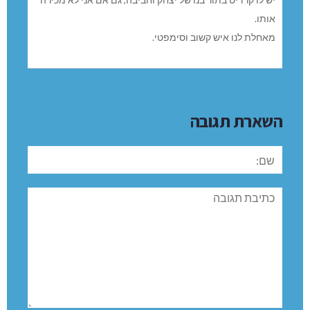
שעלו, חיפש תמיד את נקודת האיזון בין פיתוח לשימור.
המועצה, בישיבתה אמש, אישרה את מינויו כמהנדס המועצה
החדש, שיחליף את יובל אבנד שכיהן בתפקידו כשלוש שנים.
0 תגובות
נורית שניר
REPLY
30/11/-0001 בשעה 00:00
מהנדס מועצה חדש
שיהיה בהצלחה לשי.