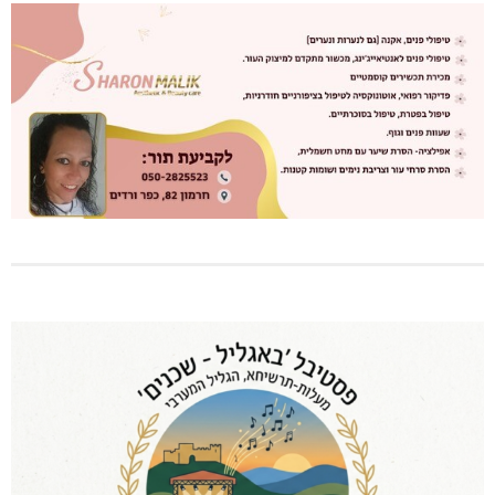
שריפת חורש ופסולת באזור אבן מנחם