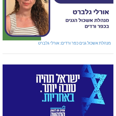
נהריה: נתפסו מאות אלפי שקלים ומט"ח