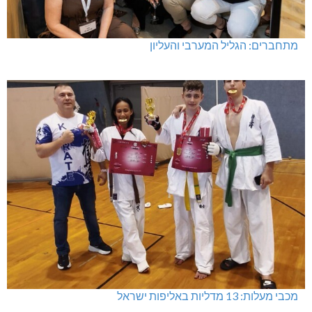
מעלות-תרשיחא: פסטיבל "באגליל - שכנים"