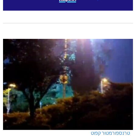
מנהלת אשכול גנים כפר ורדים: אורלי גלברט