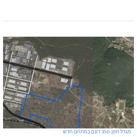
שריפה באבו סנאן
דו"צ בחוסר מקצועיות וזלזול