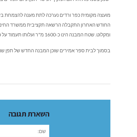
מועצה מקומית כפר ורדים נערכה לתת מענה להצמחת בית
ומקלוט. שטח המבנה הינו כ-1600 מ"ר ועלותו תעמוד על כ-10 מיליון ₪.
בסמוך לבית ספר אמירים שוכן המבנה החדש של תפן שנבנה על שטח של 4,500 מ"ר, הכולל 21 כיתות, בבנייתו מושקעים כ-22 
השארת תגובה
שם: