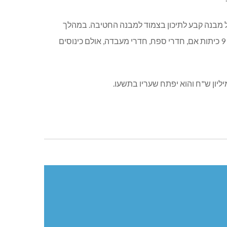
 מבנה קבע לתיכון בצמוד למבנה החטיבה. במהלך
החודש האחרון התקבלה הרשאה תקציבית ממשרד החינוך, ואף נבחר קבלן זוכה לביצוע עבודות הבניה. המבנה יכלול תוספת של 9 כיתות אם, חדרי ספח, חדרי מעבדה, אולם כינוסים