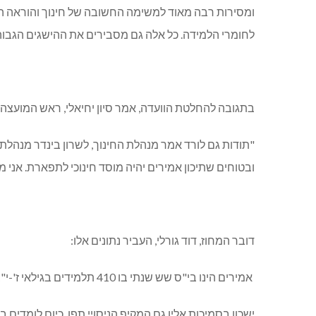
ומסירות רבה מאוד למשימה החשובה של חינוך והוראה ה
לחומרי הלמידה. כל אלה גם מסבירים את ההישגים הגבוה
בתגובה להחלטת הוועדה, אמר סיון יחיאלי, ראש המועצה
"תודות גם לורד אמר מנהלת החינוך, לשרון בינדר מנהלת
ובטוחים שתיכון אמירים יהיה מוסד חינוכי לתפארת. אני מ
דובר המחוז, דוד גורלי, העביר נתונים אלו:
אמירים הינו בי"ס שש שנתי בו 410 תלמידים בגילאי ז'-י"ב, בניהולה של שרון בינדר.
ישכון בסמיכות אליו גם המקיף הניסויי תפן. כיום לומדים בבית הספר שעודנו 