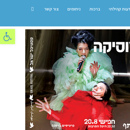
דעות קהילתי
ברכות
ניחומים
צור קשר
פתח סרגל