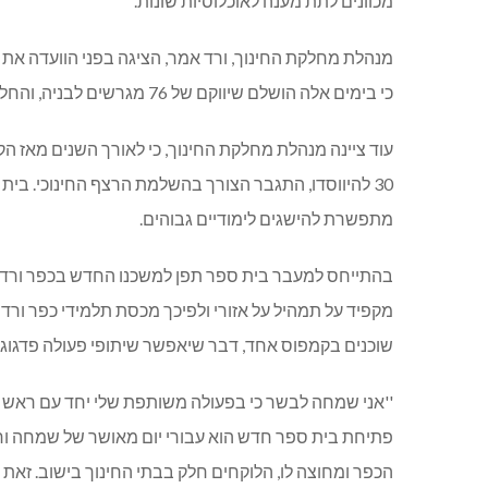
מכוונים לתת מענה לאוכלוסיות שונות.
מנהלת מחלקת החינוך, ורד אמר, הציגה בפני הוועדה את
כי בימים אלה הושלם שיווקם של 76 מגרשים לבניה, והחל שיווקם של יותר מ-50 מגרשים נוספים. מדובר בגידול של 40% באוכלוסיה הצפוי בשנים הקרובות.
עוד ציינה מנהלת מחלקת החינוך, כי לאורך השנים מאז 
30 להיווסדו, התגבר הצורך בהשלמת הרצף החינוכי. בי
מתפשרת להישגים לימודיים גבוהים.
בהתייחס למעבר בית ספר תפן למשכנו החדש בכפר ורדים 
מקפיד על תמהיל על אזורי ולפיכך מכסת תלמידי כפר ור
שוכנים בקמפוס אחד, דבר שיאפשר שיתופי פעולה פדגוגי
''אני שמחה לבשר כי בפעולה משותפת שלי יחד עם ראש המו
פתיחת בית ספר חדש הוא עבורי יום מאושר של שמחה וחג 
הכפר ומחוצה לו, הלוקחים חלק בבתי החינוך בישוב. זאת 