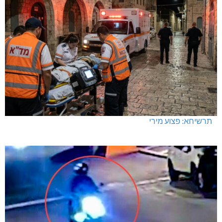
תרשיחא: פצוע מירי