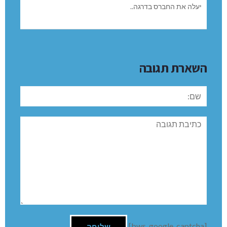
יעלה את החברס בדרגה..
השארת תגובה
שם:
תגובה
[bws_google_captcha]