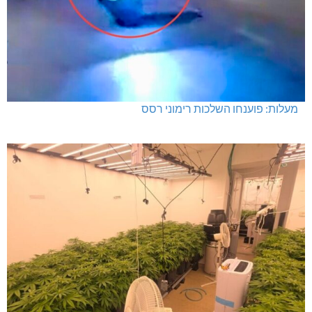
מעלות: פוענחו השלכות רימוני רסס