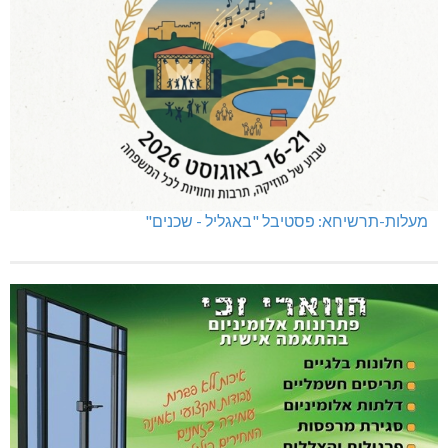
מעלות-תרשיחא: פסטיבל "באגליל - שכנים"