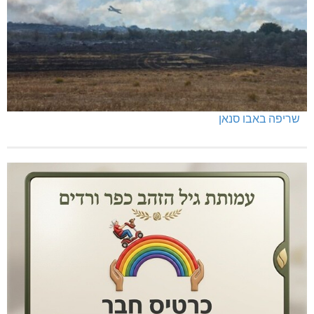
כפר ורדים: סברס למען הדמוקרטיה
שריפה באבו סנאן