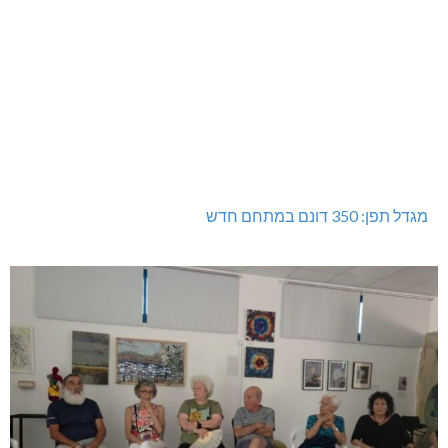
דו"צ בחוסר מקצועיות וזלזול
מגדל תפן: 350 דונם במתחם חדש