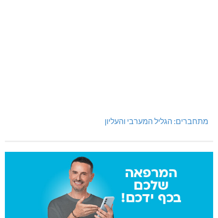
מעלות-תרשיחא: פסטיבל "באגליל - שכנים"