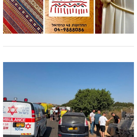
ינוח: מבנה רב תכליתי ב-120 מלש"ח