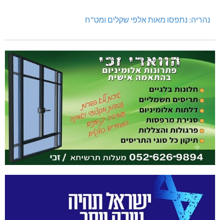
נהריה: נתפסו מאות אלפי שקלים ומט"ח