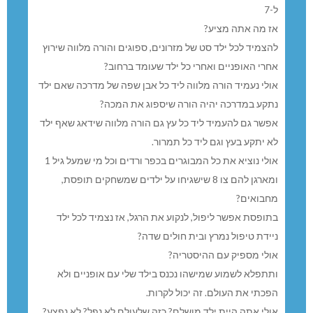
ל-7
אז מה אתה מציע?
להצמיד לכל ילד סט של מזרונים, ספוגים והורה מלווה שירוץ
אחרי האופניים ואחרי כל ילד שעומד ברחוב?
אולי נעמיד הורה מלווה ליד כל אבן שפה של מדרכה שאם ילד
נתקע במדרכה יהיה הורה שיספוג את המכה?
אפשר גם להעמיד ליד כל עץ גם הורה מלווה שידאג שאף ילד
לא יתקע בעץ וגם ליד כל תמרור.
אולי נוציא את כל המבוגרים בכפר ורדים וכל מי שמעל גיל 1
ומארגן להם צו 8 שישגיחו על ילדים שמשחקים תופסת,
מחבואים?
בתופסת אפשר ליפול, לנקוע את הרגל, אז נצמיד לכל ילד
ניידת טיפול נמרץ ובית חולים שדה?
אולי מספיק עם ההיסטריה?
ותתפלא לשמוע שמישהו נכנס בילד שלי עם אופניים ולא
הפכתי את העולם. זה יכול לקרות.
אולי אתה היית ילד מושלם? כזה שלעולם לא נפל? לא נפצע?