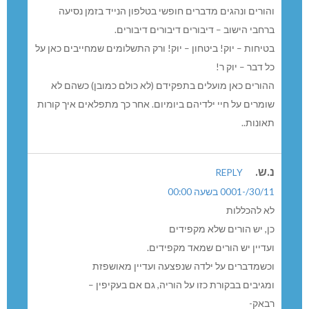
והורים ונהגים מדברים חופשי בטלפון הנייד בזמן נסיעה
ברחבי הישוב – דיבורים דיבורים דיבורים.
בטיחות – יוק! ביטחון – יוק! ורק התשלומים שמחייבים כאן על
כל דבר – יוק ר!
ההורים כאן מועלים בתפקידם (לא כולם כמובן) כשהם לא
שומרים על חיי ילדיהם ביומיום. אחר כך מתפלאים איך קורות
תאונות..
נ.ש.
REPLY
30/11/-0001 בשעה 00:00
לא להכללות
כן, יש הורים שלא מקפידים
ועדיין יש הורים שמאד מקפידים.
וכשמדברים על ילדה שנפצעה ועדיין מאושפזת
ומגיבים בבקורת כזו על הוריה, גם אם בעקיפין –
רבאק-