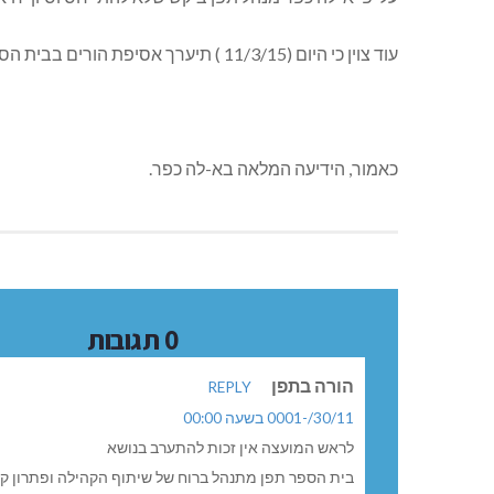
עוד צוין כי היום (11/3/15 ) תיערך אסיפת הורים בבית הספר. במידה ויהיו עדכונים נפרסם באתר כפרניק.
כאמור, הידיעה המלאה בא-לה כפר.
0 תגובות
הורה בתפן
REPLY
30/11/-0001 בשעה 00:00
לראש המועצה אין זכות להתערב בנושא
בית הספר תפן מתנהל ברוח של שיתוף הקהילה ופתרון ק