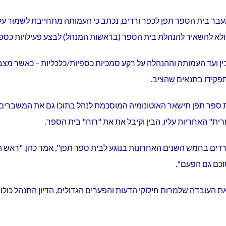
 בית הספר תפן לכפר ורדים, נכתב כי העמותה מתחייבת לשמור על איז
 ולא להשאיר להנהלת בית הספר (בראשות המנהל) לבצע פעילויות כספי
ין ועד העמותה וההנהלה על רקע סמכיות כספיות/כלכליות – כאשר מצב 
פקידו בתנאים שהציב.
בית ספר תפן תישאר האוטונומיה המוסכמת לנהל בתוכו גם את המשברי
" האחריות עליו, הבין וקיבל את את "רוח" בית הספר.
ים בחמש השנים האחרונות בנוגע לבית ספר תפן", אמר כהן. "ראש ה
וכם גם הפעם".
 העובדה שלמרות חילוקי הדעות והפערים הגדולים, הדיון התנהל כולו