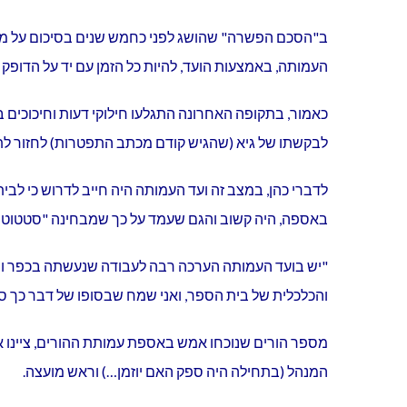
ב"הסכם הפשרה" שהושג לפני כחמש שנים בסיכום על מעבר
העמותה, באמצעות הועד, להיות כל הזמן עם יד על הדופק
כאמור, בתקופה האחרונה התגלעו חילוקי דעות וחיכוכים ב
לבקשתו של גיא (שהגיש קודם מכתב התפטרות) לחזור לת
לדברי כהן, במצב זה ועד העמותה היה חייב לדרוש כי ל
באספה, היה קשוב והגם שעמד על כך שמבחינה "סטטוטורית
"יש בועד העמותה הערכה רבה לעבודה שנעשתה בכפר ורד
והכלכלית של בית הספר, ואני שמח שבסופו של דבר כך ס
מספר הורים שנוכחו אמש באספת עמותת ההורים, ציינו את
המנהל (בתחילה היה ספק האם יוזמן…) וראש מועצה.