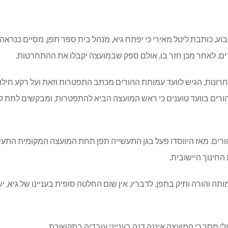
וע, כותבת ליטל מאירי כי יפתח גיא, מנהל בית ספר תפן, מסיים כנר
רים. לאחר מכן חזר בו, אולם ספק שבמועצה יקבלו את ההתחרטות.
רונות, הגיש לוועד עמותת ההורים מכתב התפטרות וזאת ועל רקע חילו
ורים בוועד טוענים כי ראש המועצה הביא להתפטרות, ומבקשים לתת ל
 על ידי עמותת ההורים. מאז היווסדו פעל בגן התעשייה תפן תחת המועצה המקומ
חינוך היישובית.
תה והורה ותיק בתפן. לדבריו, אין שום החלטה סופית בעניינו של גיא,
לי מסר כי המועצה איננה דנה בענייני עובדיה בתקשורת.