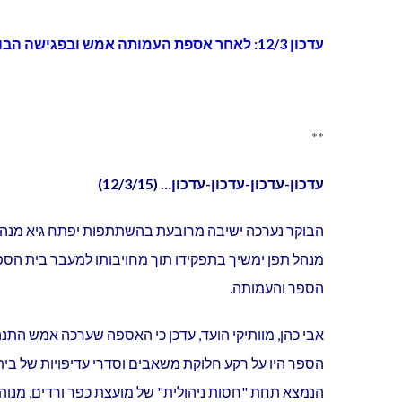
עדכון 12/3: לאחר אספת העמותה אמש ובפגישה הבוקר של יפתח גיא, סיון יחיאלי, ורד אמר ואבי כהן (נציג עמותת ההורים) סוכם כי המנהל ימשיך בתפקידו.
**
עדכון-עדכון-עדכון-עדכון… (12/3/15)
הבוקר נערכה ישיבה מרובעת בהשתתפות יפתח גיא מנהל בי
מנהל תפן ימשיך בתפקידו תוך מחויבותו למעבר בית הספ
הספר והעמותה.
אבי כהן, מוותיקי הועד, עדכן כי האספה שערכה אמש התנהל
הספר היו על רקע חלוקת משאבים וסדרי עדיפויות של בי
הנמצא תחת "חסות ניהולית" של מועצת כפר ורדים, מנוהל 