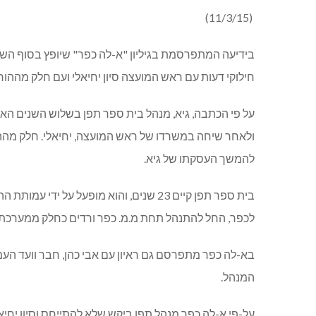
(11/3/15)
בידיעה המתפרסמת בגיליון "א-לה כפר" שיופץ בסוף השב
חילוקי דעות עם ראש המועצה סיון יחיאלי ועם חלק מההו
על פי הכתבה, גיא, מנהל בית ספר תפן בשלוש השנים האח
ולאחר שיחה במשרדו של ראש המועצה, יחיאלי. חלק מהה
להמשך העסקתו של גיא.
בית ספר תפן קיים 23 שנים, והוא מופעל
לכפר, החל להתנהל תחת מ.מ. כפר ורדים כחלק ממערכת ה
בא-לה כפר מתפרסם גם ראיון עם אבי כהן, חבר וועד העמו
המנהל.
על-פי א-לה כפר מנהל תפן ביקש שלא להתייחס וסיון יחיא